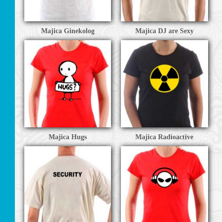
Majica Ginekolog
Majica DJ are Sexy
TEŽI
Majica Hugs
Majica Radioactive
JE
CI