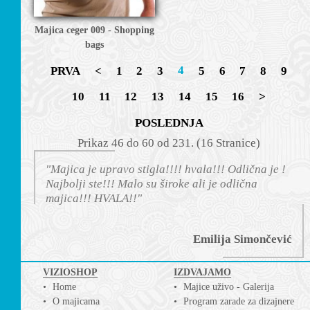
Majica ceger 009 - Shopping
bags
PRVA
<
1
2
3
4
5
6
7
8
9
10
11
12
13
14
15
16
>
POSLEDNJA
Prikаz 46 do 60 оd 231. (16 Strаnicе)
"Majica je upravo stigla!!!! hvala!!! Odlična je !
Najbolji ste!!! Malo su široke ali je odlična
majica!!! HVALA!!"
Emilija Simončević
VIZIOSHOP
IZDVAJAMO
Home
Majice uživo - Galerija
O majicama
Program zarade za dizajnere