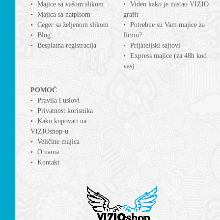
Majice sa vašom slikom
Video kako je nastao VIZIO
Majica sa natpisom
grafit
Ceger sa željenom slikom
Potrebne su Vam majice za
Blog
firmu?
Besplatna registracija
Prijateljski sajtovi
Express majice (za 48h kod
vas)
POMOĆ
Pravila i uslovi
Privatnost korisnika
Kako kupovati na
VIZIOshop-u
Veličine majica
O nama
Kontakt