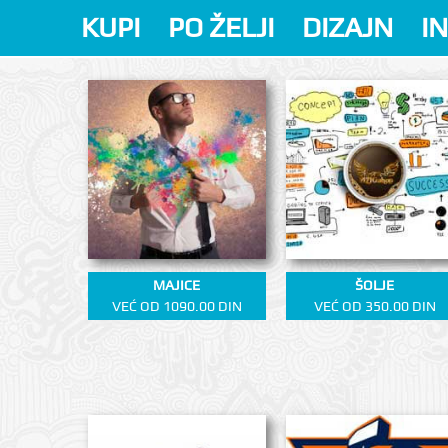
KUPI
PO ŽELJI
DIZAJN
I
MAJICE
ŠOLJE
VEĆ OD 1090.00 DIN
VEĆ OD 350.00 DIN