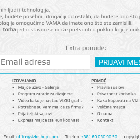
h ljudi i tehnologija.
 budete posebni i drugačiji od ostalih, da budete ono što je
ologija omogućimo VAMA da imate ono što ste zamislili.
li
torba
jednostavno se može pretvoriti u poklon koji je unika
Extra ponude:
IZDVAJAMO
POMOĆ
Majice uživo - Galerija
Pravila i uslovi
Program zarade za dizajnere
Privatnost korisnika
Video kako je nastao VIZIO grafit
Kako kupovati na VIZ
Potrebne su Vam majice za firmu?
Veličine majica
Prijateljski sajtovi
O nama
Express majice (za 48h kod vas)
Kontakt
Email:
office@vizioshop.com
Telefon:
+381 60 030 90 50
copyrig