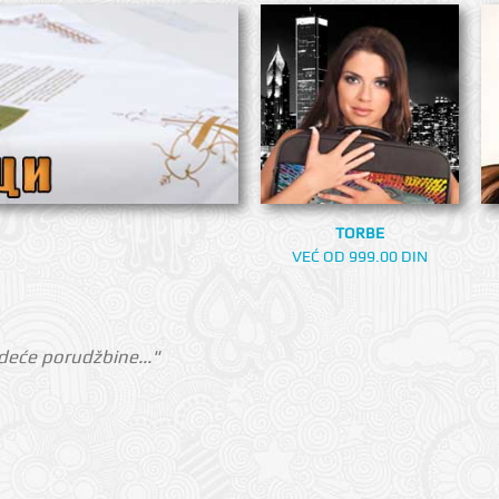
TORBE
VEĆ OD 999.00 DIN
deće porudžbine..."