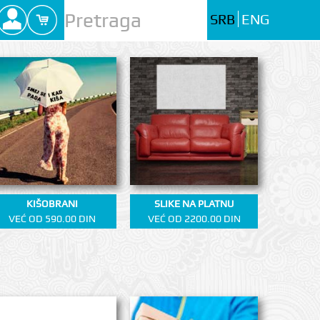
SRB
ENG
KIŠOBRANI
SLIKE NA PLATNU
VEĆ OD 590.00 DIN
VEĆ OD 2200.00 DIN