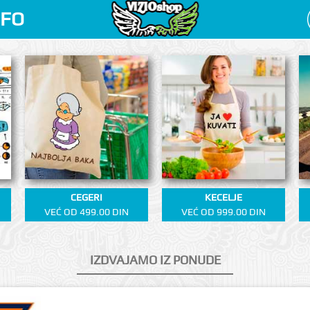
NFO
CEGERI
KECELJE
VEĆ OD 499.00 DIN
VEĆ OD 999.00 DIN
IZDVAJAMO IZ PONUDE