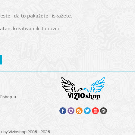
ste i da to pakažete i iskažete.
tan, kreativan ili duhoviti.
IOshop-u
ht by Vizioshop 2006 - 2026