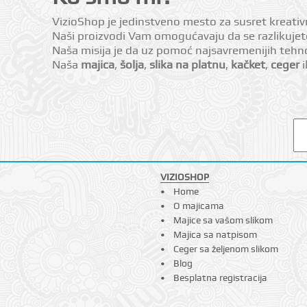
VizioShop je jedinstveno mesto za susret kreativni
Naši proizvodi Vam omogućavaju da se razlikujete,
Naša misija je da uz pomoć najsavremenijih tehn
Naša
majica
,
šolja
,
slika na platnu
,
kačket
,
ceger
i
VIZIOSHOP
Home
O majicama
Majice sa vašom slikom
Majica sa natpisom
Ceger sa željenom slikom
Blog
Besplatna registracija