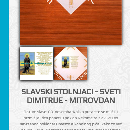
SLAVSKI STOLNJACI - SVETI
DIMITRIJE - MITROVDAN
Datum slave: 08. novembarKoliko puta ste se mučili i
razmišljali šta poneti u poklon Nekome za slavu?! Evo
savršenog poklona! Umesto alkoholnog pića, kako to već
na kraju biva, Podarite Vašim prijateljima vredan i trajan