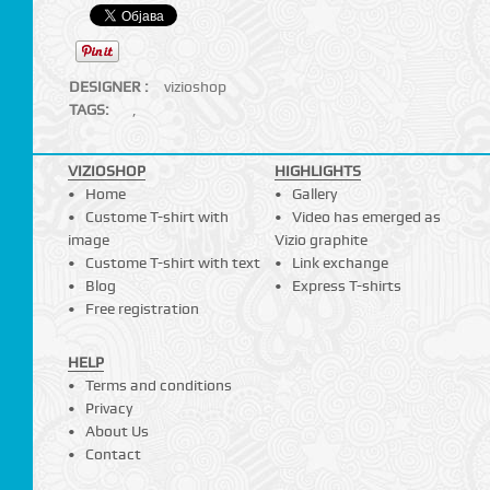
DESIGNER :
vizioshop
TAGS:
,
VIZIOSHOP
HIGHLIGHTS
Home
Gallery
Custome T-shirt with
Video has emerged as
image
Vizio graphite
Custome T-shirt with text
Link exchange
Blog
Express T-shirts
Free registration
HELP
Terms and conditions
Privacy
About Us
Contact