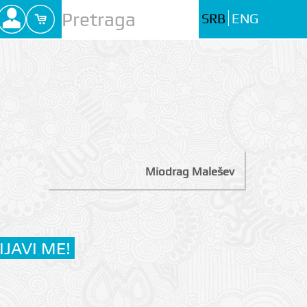
SRB
ENG
Miodrag Malešev