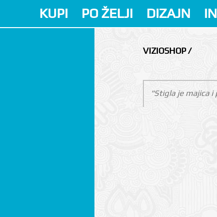
KUPI
PO ŽELJI
DIZAJN
I
VIZIOSHOP /
"Stigla je majica 