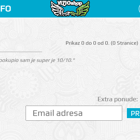
NFO
Prikаz 0 do 0 оd 0. (0 Strаnicе)
i pokupio sam je super je 10/10."
Extra ponude: