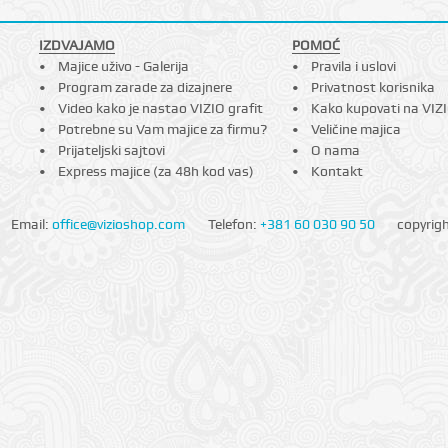
IZDVAJAMO
POMOĆ
Majice uživo - Galerija
Pravila i uslovi
Program zarade za dizajnere
Privatnost korisnika
Video kako je nastao VIZIO grafit
Kako kupovati na VIZ
Potrebne su Vam majice za firmu?
Veličine majica
Prijateljski sajtovi
O nama
Express majice (za 48h kod vas)
Kontakt
Email:
office@vizioshop.com
Telefon:
+381 60 030 90 50
copyrig