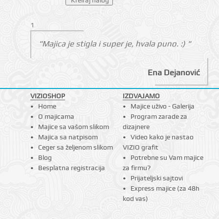
1
"Majica je stigla i super je, hvala puno. :) "
Ena Dejanović
VIZIOSHOP
IZDVAJAMO
Home
Majice uživo - Galerija
O majicama
Program zarade za
Majice sa vašom slikom
dizajnere
Majica sa natpisom
Video kako je nastao
Ceger sa željenom slikom
VIZIO grafit
Blog
Potrebne su Vam majice
Besplatna registracija
za firmu?
Prijateljski sajtovi
Express majice (za 48h
kod vas)