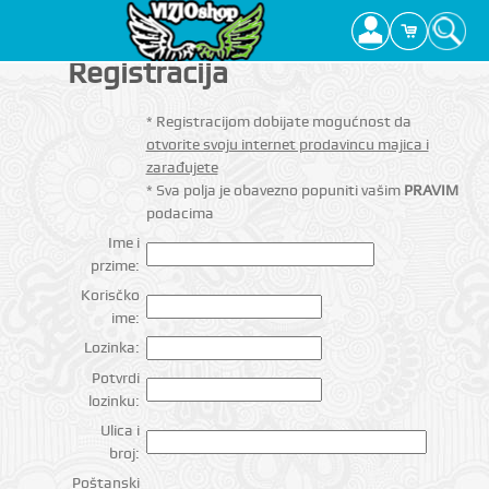
Registracija
* Registracijom dobijate mogućnost da
otvorite svoju internet prodavincu majica i
zarađujete
* Sva polja je obavezno popuniti vašim
PRAVIM
podacima
Ime i
przime:
Korisčko
ime:
Lozinka:
Potvrdi
lozinku:
Ulica i
broj:
Poštanski