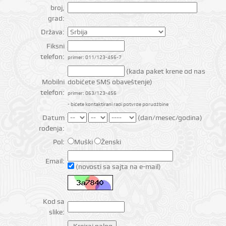
broj,
grad:
Država:
Fiksni
telefon:
primer: 011/123-456-7
(kada paket krene od nas
Mobilni
dobićete SMS obaveštenje)
telefon:
primer: 063/123-456
- bićete kontaktirani radi potvrde porudžbine
Datum
(dan/mesec/godina)
rođenja:
Pol:
Muški
Ženski
Email:
(novosti sa sajta na e-mail)
Kod sa
slike: