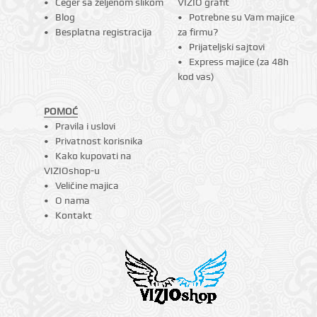
Ceger sa željenom slikom
VIZIO grafit
Blog
Potrebne su Vam majice
Besplatna registracija
za firmu?
Prijateljski sajtovi
Express majice (za 48h
kod vas)
POMOĆ
Pravila i uslovi
Privatnost korisnika
Kako kupovati na
VIZIOshop-u
Veličine majica
O nama
Kontakt