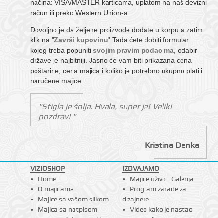
načina: VISA/MASTER karticama, uplatom na naš devizni
račun ili preko Western Union-a.
Dovoljno je da željene proizvode dodate u korpu a zatim
klik na "
Završi kupovinu
" Tada ćete dobiti formular
kojeg treba popuniti
svojim pravim podacima
, odabir
države je najbitniji. Jasno će vam biti prikazana cena
poštarine, cena majica i koliko je potrebno ukupno platiti
naručene majice.
"Stigla je šolja. Hvala, super je! Veliki
pozdrav! "
Kristina Đenka
VIZIOSHOP
IZDVAJAMO
Home
Majice uživo - Galerija
O majicama
Program zarade za
Majice sa vašom slikom
dizajnere
Majica sa natpisom
Video kako je nastao