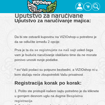
Uputstvo za naručivane
Uputstvo za naručivanje majica:
Da bi ste ostvarili kupovinu na VIZIOshop-u potrebno je
da se odlučite između 2 opcije:
Prva je ta
da se registrujete na naš sajt
usled čega
vam je buduće naručivanje olakšano time da ne morate
ponovo unositi svoje podatke.
* svi Vaši podaci su potpuno bezbedni, a VIZIOshop ni u
kom slučaju neće zloupotrebiti Vašu privatnost
Registracija korak po korak:
1. Pošto ste pristupili našem sajtu potrebno je da kliknete
u gornjem desnom uglu na dugme
Besplatna
registracija