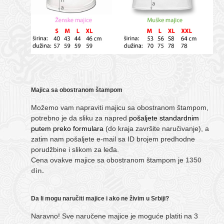
Majica sa obostranom štampom
Možemo vam napraviti majicu sa obostranom štampom,
potrebno je da sliku za napred
pošaljete standardnim
putem preko formulara
(do kraja završite naručivanje), a
zatim nam pošaljete e-mail sa ID brojem predhodne
porudžbine i slikom za leđa.
Cena ovakve majice sa obostranom štampom je
1350
din.
Da li mogu naručiti majice i ako ne živim u Srbiji?
Naravno! Sve naručene majice je moguće platiti na 3