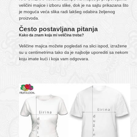
veličini majice i izboru slike, dok je na sajtu prikazana što
je moguća veća slika radi lakšeg odabira željenog
proizvoda.
Često postavljana pitanja
Kako da znam koja mi veličina treba?
Veličine majica možete pogledati na slici ispod, izražene
su u centimetrima tako da je najbolje uporediti sa nekom
koju imate kući i koja vam odgovara.