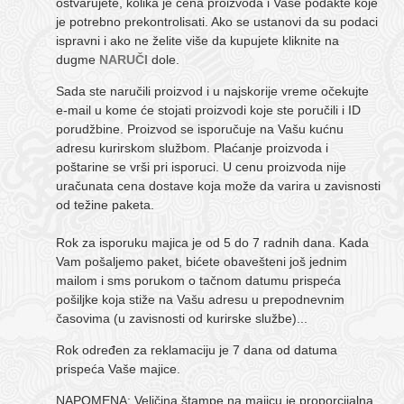
ostvarujete, kolika je cena proizvoda i Vaše podakte koje
je potrebno prekontrolisati. Ako se ustanovi da su podaci
ispravni i ako ne želite više da kupujete kliknite na
dugme
NARUČI
dole.
Sada ste naručili proizvod i u najskorije vreme očekujte
e-mail u kome će stojati proizvodi koje ste poručili i ID
porudžbine. Proizvod se isporučuje na Vašu kućnu
adresu kurirskom službom. Plaćanje proizvoda i
poštarine se vrši pri isporuci. U cenu proizvoda nije
uračunata cena dostave koja može da varira u zavisnosti
od težine paketa.
Rok za isporuku majica je od 5 do 7 radnih dana. Kada
Vam pošaljemo paket, bićete obavešteni još jednim
mailom i sms porukom o tačnom datumu prispeća
pošiljke koja stiže na Vašu adresu u prepodnevnim
časovima (u zavisnosti od kurirske službe)...
Rok određen za reklamaciju je 7 dana od datuma
prispeća Vaše majice.
NAPOMENA: Veličina štampe na majicu je proporcijalna