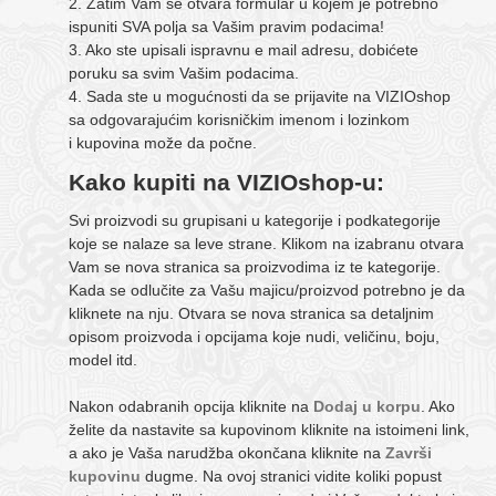
2. Zatim Vam se otvara formular u kojem je potrebno
ispuniti SVA polja sa Vašim pravim podacima!
3. Ako ste upisali ispravnu e mail adresu, dobićete
poruku sa svim Vašim podacima.
4. Sada ste u mogućnosti da se prijavite na VIZIOshop
sa odgovarajućim korisničkim imenom i lozinkom
i kupovina može da počne.
Kako kupiti na VIZIOshop-u:
Svi proizvodi su grupisani u kategorije i podkategorije
koje se nalaze sa leve strane. Klikom na izabranu otvara
Vam se nova stranica sa proizvodima iz te kategorije.
Kada se odlučite za Vašu majicu/proizvod potrebno je da
kliknete na nju. Otvara se nova stranica sa detaljnim
opisom proizvoda i opcijama koje nudi, veličinu, boju,
model itd.
Nakon odabranih opcija kliknite na
Dodaj u korpu
. Ako
želite da nastavite sa kupovinom kliknite na istoimeni link,
a ako je Vaša narudžba okončana kliknite na
Završi
kupovinu
dugme. Na ovoj stranici vidite koliki popust