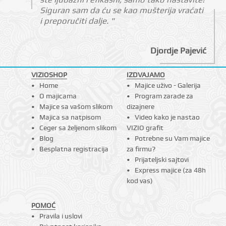
Siguran sam da ću se kao mušterija vraćati
i preporučiti dalje. "
Djordje Pajević
VIZIOSHOP
IZDVAJAMO
Home
Majice uživo - Galerija
O majicama
Program zarade za
Majice sa vašom slikom
dizajnere
Majica sa natpisom
Video kako je nastao
Ceger sa željenom slikom
VIZIO grafit
Blog
Potrebne su Vam majice
Besplatna registracija
za firmu?
Prijateljski sajtovi
Express majice (za 48h
kod vas)
POMOĆ
Pravila i uslovi