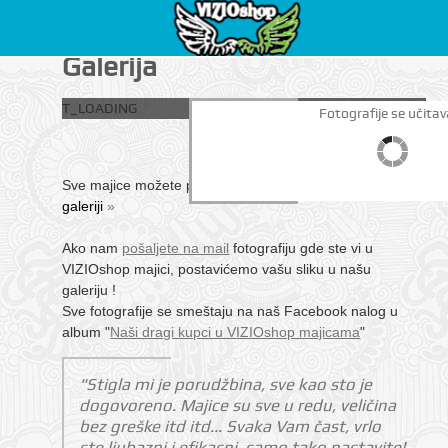
Galerija
T_LOADING
Fotografije se učitav
Sve majice možete pogledati direktno u našoj
Picasa
galeriji
»
Ako nam
pošaljete na mail
fotografiju gde ste vi u
VIZIOshop majici, postavićemo vašu sliku u našu
galeriju
!
Sve fotografije se smeštaju na naš Facebook nalog u
album "
Naši dragi kupci u VIZIOshop majicama
"
"Stigla mi je porudžbina, sve kao sto je
dogovoreno. Majice su sve u redu, veličina
bez greške itd itd... Svaka Vam čast, vrlo
ste ljubazni i efikasni, samo tako nastavite!