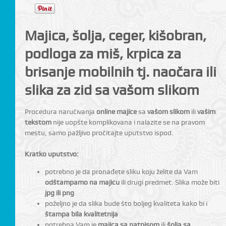
Majica, šolja, ceger, kišobran,
I
podloga za miš, krpica za
brisanje mobilnih tj. naočara ili
slika za zid sa vašom slikom
Procedura naručivanja
online majice
sa
vašom slikom
ili
vašim
tekstom
nije uopšte komplikovana i nalazite se na pravom
mestu, samo pažljivo pročitajte uputstvo ispod.
Kratko uputstvo:
potrebno je da pronađete sliku koju želite da Vam
odštampamo na majicu
ili drugi predmet. Slika može biti
jpg ili png
poželjno je da slika bude što boljeg kvaliteta kako bi i
štampa bila kvalitetnija
potrebna Vam je
majica sa natpisom
ili
šolja sa