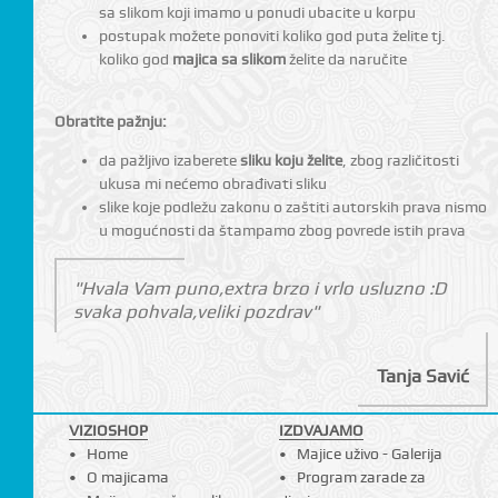
sa slikom koji imamo u ponudi ubacite u korpu
postupak možete ponoviti koliko god puta želite tj.
koliko god
majica sa slikom
želite da naručite
Obratite pažnju:
da pažljivo izaberete
sliku koju želite
, zbog različitosti
ukusa mi nećemo obrađivati sliku
slike koje podležu zakonu o zaštiti autorskih prava nismo
u mogućnosti da štampamo zbog povrede istih prava
"Hvala Vam puno,extra brzo i vrlo usluzno :D
svaka pohvala,veliki pozdrav"
Tanja Savić
VIZIOSHOP
IZDVAJAMO
Home
Majice uživo - Galerija
O majicama
Program zarade za