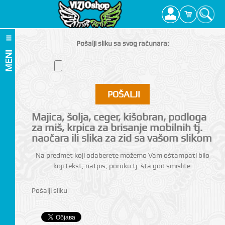
Pošalji sliku sa svog računara:
MENI
Majica, šolja, ceger, kišobran, podloga
za miš, krpica za brisanje mobilnih tj.
naočara ili slika za zid sa vašom slikom
Na predmet koji odaberete možemo Vam oštampati bilo
koji tekst, natpis, poruku tj. šta god smislite.
Pošalji sliku