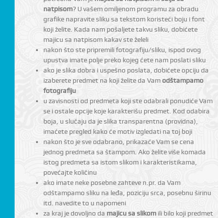
natpisom
? U vašem omiljenom programu za obradu
grafike napravite sliku sa tekstom koristeći boju i font
koji želite. Kada nam pošaljete takvu sliku, dobićete
majicu sa natpisom kakav ste želeli
nakon što ste pripremili fotografiju/sliku, ispod ovog
upustva imate polje preko kojeg ćete nam poslati sliku
ako je slika dobra i uspešno poslata, dobićete opciju da
izaberete predmet na koji želite da Vam
odštampamo
fotografiju
u zavisnosti od predmeta koji ste odabrali ponudiće Vam
se i ostale opcije koje karakterišu predmet. Kod odabira
CI
boja, u slučaju da je slika transparentna (providna),
imaćete pregled kako će motiv izgledati na toj boji
nakon što je sve odabrano, prikazaće Vam se cena
jednog predmeta sa štampom. Ako želite više komada
istog predmeta sa istom slikom i karakteristikama,
povećajte količinu
ako imate neke posebne zahteve n.pr. da Vam
odštampamo sliku na leđa, poziciju srca, posebnu širinu
itd. navedite to u napomeni
za kraj je dovoljno da
majicu sa slikom
ili bilo koji predmet