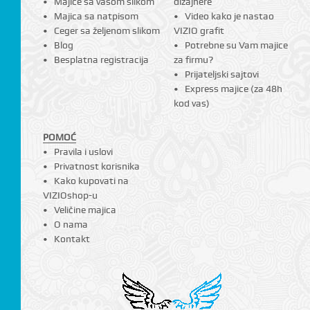
Majice sa vašom slikom
dizajnere
Majica sa natpisom
Video kako je nastao
Ceger sa željenom slikom
VIZIO grafit
Blog
Potrebne su Vam majice
Besplatna registracija
za firmu?
Prijateljski sajtovi
Express majice (za 48h
kod vas)
POMOĆ
Pravila i uslovi
Privatnost korisnika
Kako kupovati na
VIZIOshop-u
Veličine majica
O nama
Kontakt