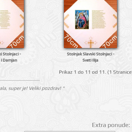
i Stolnjaci -
Stolnjak Slavski Stolnjaci -
 i Damjan
Sveti Ilija
Prikаz 1 do 11 оd 11. (1 Strаnicе
ala, super je! Veliki pozdrav! "
Extra ponude: