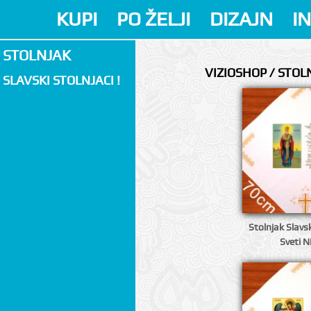
KUPI
PO ŽELJI
DIZAJN
I
STOLNJAK
VIZIOSHOP / STOL
SLAVSKI STOLNJACI !
Stolnjak Slavsk
Sveti N