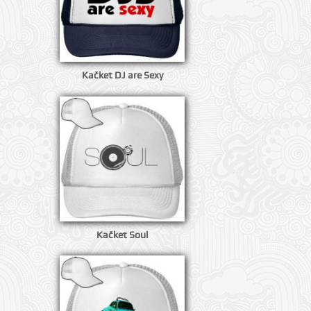
Kačket DJ are Sexy
Kačket Soul