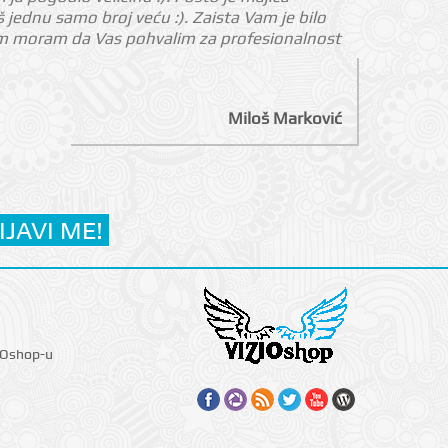
jednu samo broj veću :). Zaista Vam je bilo
nom moram da Vas pohvalim za profesionalnost
Miloš Marković
IOshop-u