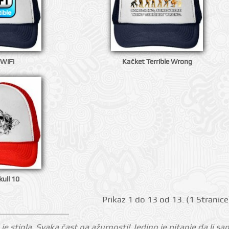
 WiFi
Kačket Terrible Wrong
ull 10
Prikаz 1 do 13 оd 13. (1 Strаnicе
je stigla. Svaka čast na ažurnosti! Jedino je pitanje da li sa