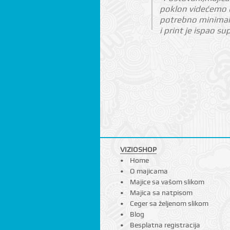
poklon videćemo u
potrebno minimaln
i print je ispao su
VIZIOSHOP
Home
O majicama
Majice sa vašom slikom
Majica sa natpisom
Ceger sa željenom slikom
Blog
Besplatna registracija