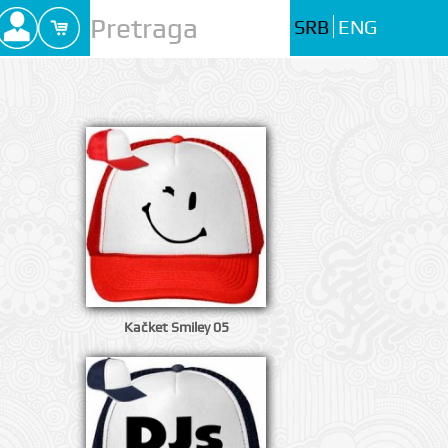
SRB
ENG
Kačket Smiley 05