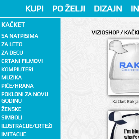
KUPI
PO ŽELJI
DIZAJN
I
KAČKET
VIZIOSHOP / KAČK
SA NATPISIMA
ZA LETO
ZA DECU
CRTANI FILMOVI
KOMPJUTERI
MUZIKA
PIĆE/HRANA
POKLONI ZA NOVU
GODINU
Kačket Rakija
ŽENSKE
SIMBOLI
ILUSTRACIJE/CRTEŽI
IMITACIJE