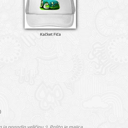
Kačket Fića
)
m ja pogodio veličinu :). Pošto je majica