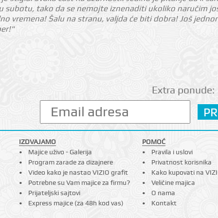
 subotu, tako da se nemojte iznenaditi ukoliko naručim još 
o vremena! Šalu na stranu, valjda će biti dobra! Još jed
per!"
Extra ponude:
IZDVAJAMO
POMOĆ
Majice uživo - Galerija
Pravila i uslovi
Program zarade za dizajnere
Privatnost korisnika
Video kako je nastao VIZIO grafit
Kako kupovati na VIZ
Potrebne su Vam majice za firmu?
Veličine majica
Prijateljski sajtovi
O nama
Express majice (za 48h kod vas)
Kontakt