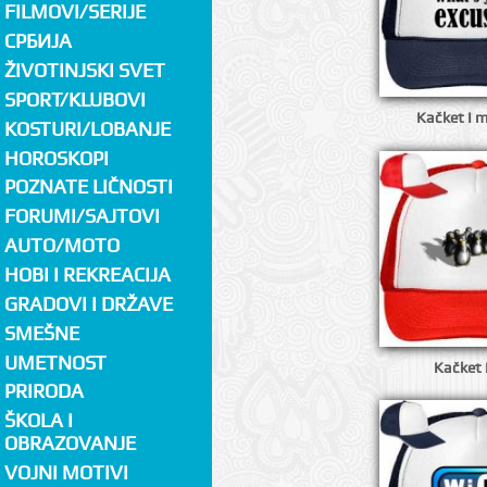
FILMOVI/SERIJE
СРБИЈА
ŽIVOTINJSKI SVET
SPORT/KLUBOVI
Kačket I 
KOSTURI/LOBANJE
HOROSKOPI
POZNATE LIČNOSTI
FORUMI/SAJTOVI
AUTO/MOTO
HOBI I REKREACIJA
GRADOVI I DRŽAVE
SMEŠNE
UMETNOST
Kačket 
PRIRODA
ŠKOLA I
OBRAZOVANJE
VOJNI MOTIVI