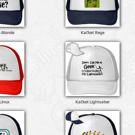
m Blonde
Kačket Rege
Linux
Kačket Lightsaber