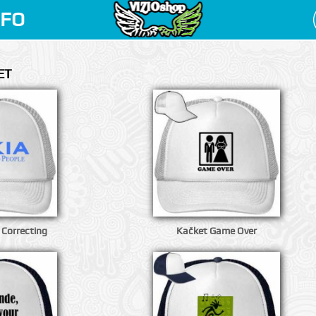
NFO
ET
 Correcting
Kačket Game Over