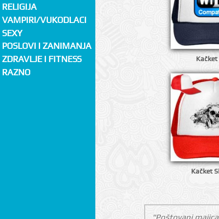
RELIGIJA
VAMPIRI/VUKODLACI
SEXY
POSLOVI I ZANIMANJA
ZDRAVLJE I FITNESS
Kačket
RAZNO
Kačket Sk
"Poštovani,majica 