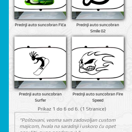
Prednji auto suncobran Fića
Prednji auto suncobran
Smile 02
Prednji auto suncobran
Prednji auto suncobran Fire
Surfer
Speed
Prikаz 1 do 6 оd 6. (1 Strаnicе)
"Poštovani, veoma sam zadovoljan custom
majicom, hvala na saradnji i uskoro ću opet