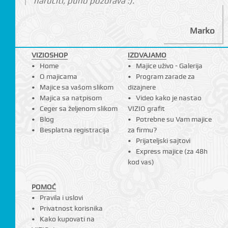
naručiti, puno pozdrava :)."
Marko
VIZIOSHOP
IZDVAJAMO
Home
Majice uživo - Galerija
O majicama
Program zarade za
Majice sa vašom slikom
dizajnere
Majica sa natpisom
Video kako je nastao
Ceger sa željenom slikom
VIZIO grafit
Blog
Potrebne su Vam majice
Besplatna registracija
za firmu?
Prijateljski sajtovi
Express majice (za 48h
kod vas)
POMOĆ
Pravila i uslovi
Privatnost korisnika
Kako kupovati na