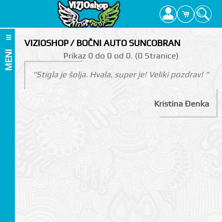
VIZIOSHOP / BOČNI AUTO SUNCOBRAN
MENI
Prikаz 0 do 0 оd 0. (0 Strаnicе)
"Stigla je šolja. Hvala, super je! Veliki pozdrav! "
Kristina Đenka