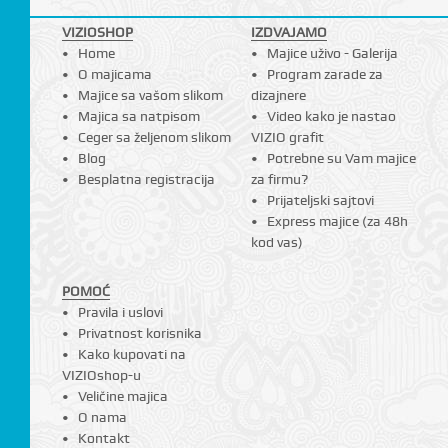
VIZIOSHOP
IZDVAJAMO
Home
Majice uživo - Galerija
O majicama
Program zarade za
Majice sa vašom slikom
dizajnere
Majica sa natpisom
Video kako je nastao
Ceger sa željenom slikom
VIZIO grafit
Blog
Potrebne su Vam majice
Besplatna registracija
za firmu?
Prijateljski sajtovi
Express majice (za 48h
kod vas)
POMOĆ
Pravila i uslovi
Privatnost korisnika
Kako kupovati na
VIZIOshop-u
Veličine majica
O nama
Kontakt