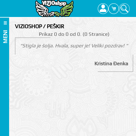
VIZIOSHOP / PEŠKIR
MENI
Prikаz 0 do 0 оd 0. (0 Strаnicе)
"Stigla je šolja. Hvala, super je! Veliki pozdrav! "
Kristina Đenka