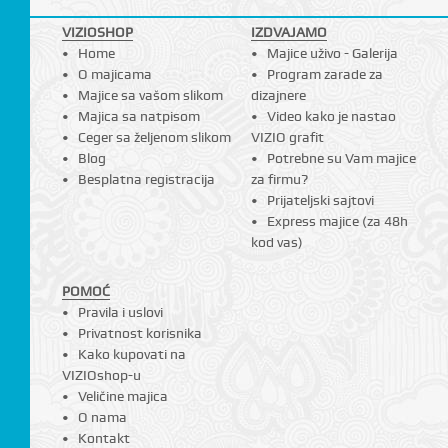
VIZIOSHOP
IZDVAJAMO
Home
Majice uživo - Galerija
O majicama
Program zarade za
Majice sa vašom slikom
dizajnere
Majica sa natpisom
Video kako je nastao
Ceger sa željenom slikom
VIZIO grafit
Blog
Potrebne su Vam majice
Besplatna registracija
za firmu?
Prijateljski sajtovi
Express majice (za 48h
kod vas)
POMOĆ
Pravila i uslovi
Privatnost korisnika
Kako kupovati na
VIZIOshop-u
Veličine majica
O nama
Kontakt