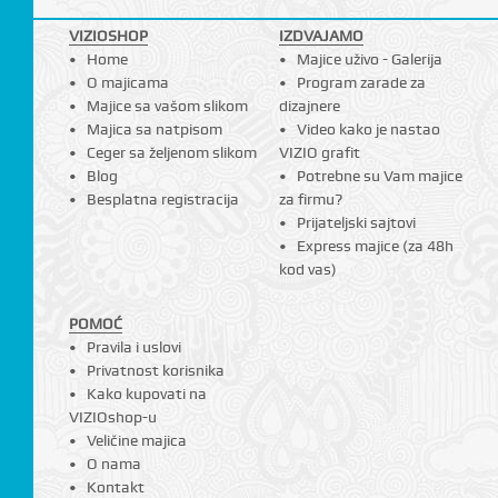
VIZIOSHOP
IZDVAJAMO
Home
Majice uživo - Galerija
O majicama
Program zarade za
Majice sa vašom slikom
dizajnere
Majica sa natpisom
Video kako je nastao
Ceger sa željenom slikom
VIZIO grafit
Blog
Potrebne su Vam majice
Besplatna registracija
za firmu?
Prijateljski sajtovi
Express majice (za 48h
kod vas)
POMOĆ
Pravila i uslovi
Privatnost korisnika
Kako kupovati na
VIZIOshop-u
Veličine majica
O nama
Kontakt