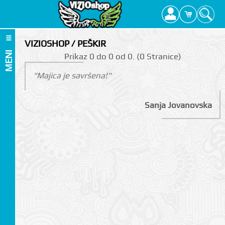
VIZIOSHOP / PEŠKIR
MENI
Prikаz 0 do 0 оd 0. (0 Strаnicе)
"Majica je savršena!"
Sanja Jovanovska