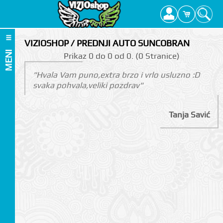
VIZIOSHOP / PREDNJI AUTO SUNCOBRAN
MENI
Prikаz 0 do 0 оd 0. (0 Strаnicе)
"Hvala Vam puno,extra brzo i vrlo usluzno :D
svaka pohvala,veliki pozdrav"
Tanja Savić