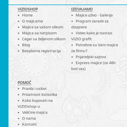
VIZIOSHOP
IZDVAJAMO
Home
Majice uživo - Galerija
O majicama
Program zarade za
Majice sa vašom slikom
dizajnere
Majica sa natpisom
Video kako je nastao
Ceger sa željenom slikom
VIZIO grafit
Blog
Potrebne su Vam majice
Besplatna registracija
za firmu?
Prijateljski sajtovi
Express majice (za 48h
kod vas)
POMOĆ
Pravila i uslovi
Privatnost korisnika
Kako kupovati na
VIZIOshop-u
Veličine majica
O nama
Kontakt