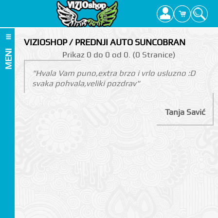
VIZIOSHOP / PREDNJI AUTO SUNCOBRAN
MENI
Prikаz 0 do 0 оd 0. (0 Strаnicе)
"Hvala Vam puno,extra brzo i vrlo usluzno :D
svaka pohvala,veliki pozdrav"
Tanja Savić