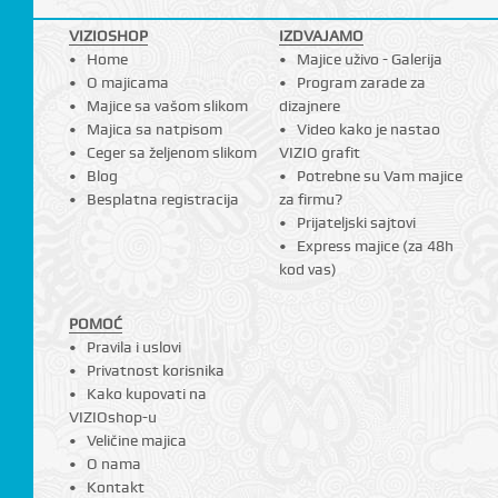
VIZIOSHOP
IZDVAJAMO
Home
Majice uživo - Galerija
O majicama
Program zarade za
Majice sa vašom slikom
dizajnere
Majica sa natpisom
Video kako je nastao
Ceger sa željenom slikom
VIZIO grafit
Blog
Potrebne su Vam majice
Besplatna registracija
za firmu?
Prijateljski sajtovi
Express majice (za 48h
kod vas)
POMOĆ
Pravila i uslovi
Privatnost korisnika
Kako kupovati na
VIZIOshop-u
Veličine majica
O nama
Kontakt