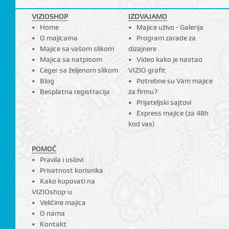
VIZIOSHOP
IZDVAJAMO
Home
Majice uživo - Galerija
O majicama
Program zarade za
Majice sa vašom slikom
dizajnere
Majica sa natpisom
Video kako je nastao
Ceger sa željenom slikom
VIZIO grafit
Blog
Potrebne su Vam majice
Besplatna registracija
za firmu?
Prijateljski sajtovi
Express majice (za 48h
kod vas)
POMOĆ
Pravila i uslovi
Privatnost korisnika
Kako kupovati na
VIZIOshop-u
Veličine majica
O nama
Kontakt