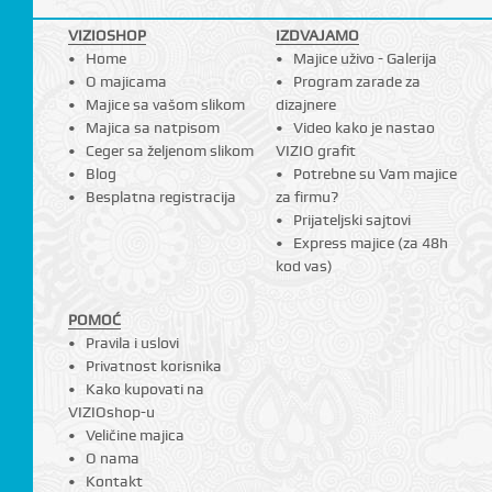
VIZIOSHOP
IZDVAJAMO
Home
Majice uživo - Galerija
O majicama
Program zarade za
Majice sa vašom slikom
dizajnere
Majica sa natpisom
Video kako je nastao
Ceger sa željenom slikom
VIZIO grafit
Blog
Potrebne su Vam majice
Besplatna registracija
za firmu?
Prijateljski sajtovi
Express majice (za 48h
kod vas)
POMOĆ
Pravila i uslovi
Privatnost korisnika
Kako kupovati na
VIZIOshop-u
Veličine majica
O nama
Kontakt