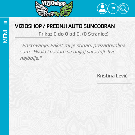
VIZIOSHOP / PREDNJI AUTO SUNCOBRAN
MENI
Prikаz 0 do 0 оd 0. (0 Strаnicе)
"Postovanje, Paket mi je stigao, prezadovoljna
sam...Hvala i nadam se daljoj saradnji, Sve
najbolje."
Kristina Lević