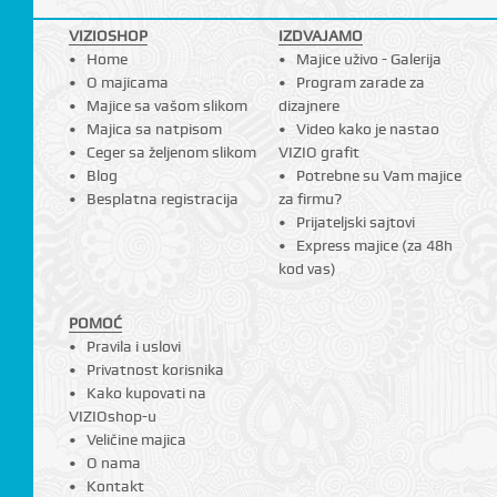
VIZIOSHOP
IZDVAJAMO
Home
Majice uživo - Galerija
O majicama
Program zarade za
Majice sa vašom slikom
dizajnere
Majica sa natpisom
Video kako je nastao
Ceger sa željenom slikom
VIZIO grafit
Blog
Potrebne su Vam majice
Besplatna registracija
za firmu?
Prijateljski sajtovi
Express majice (za 48h
kod vas)
POMOĆ
Pravila i uslovi
Privatnost korisnika
Kako kupovati na
VIZIOshop-u
Veličine majica
O nama
Kontakt