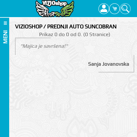
VIZIOSHOP / PREDNJI AUTO SUNCOBRAN
MENI
Prikаz 0 do 0 оd 0. (0 Strаnicе)
"Majica je savršena!"
Sanja Jovanovska