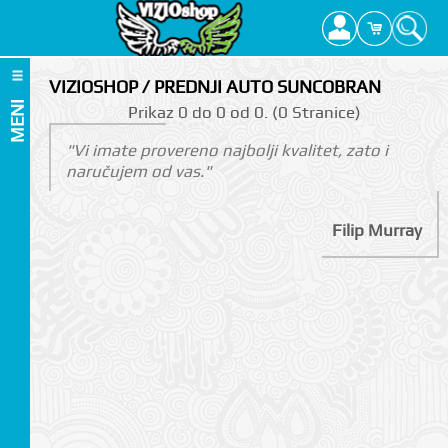
VIZIOSHOP / PREDNJI AUTO SUNCOBRAN
MENI
Prikаz 0 do 0 оd 0. (0 Strаnicе)
"Vi imate provereno najbolji kvalitet, zato i
naručujem od vas."
Filip Murray