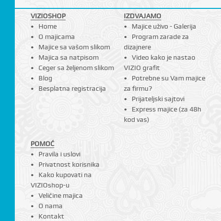
VIZIOSHOP
IZDVAJAMO
Home
Majice uživo - Galerija
O majicama
Program zarade za
Majice sa vašom slikom
dizajnere
Majica sa natpisom
Video kako je nastao
Ceger sa željenom slikom
VIZIO grafit
Blog
Potrebne su Vam majice
Besplatna registracija
za firmu?
Prijateljski sajtovi
Express majice (za 48h
kod vas)
POMOĆ
Pravila i uslovi
Privatnost korisnika
Kako kupovati na
VIZIOshop-u
Veličine majica
O nama
Kontakt