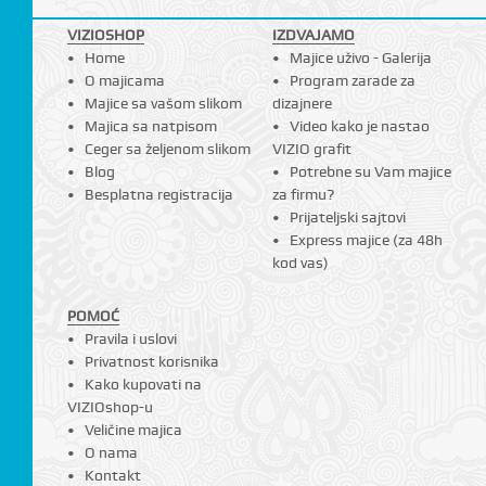
VIZIOSHOP
IZDVAJAMO
Home
Majice uživo - Galerija
O majicama
Program zarade za
Majice sa vašom slikom
dizajnere
Majica sa natpisom
Video kako je nastao
Ceger sa željenom slikom
VIZIO grafit
Blog
Potrebne su Vam majice
Besplatna registracija
za firmu?
Prijateljski sajtovi
Express majice (za 48h
kod vas)
POMOĆ
Pravila i uslovi
Privatnost korisnika
Kako kupovati na
VIZIOshop-u
Veličine majica
O nama
Kontakt