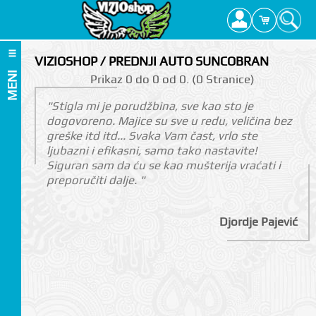
VIZIOSHOP / PREDNJI AUTO SUNCOBRAN
MENI
Prikаz 0 do 0 оd 0. (0 Strаnicе)
"Stigla mi je porudžbina, sve kao sto je
dogovoreno. Majice su sve u redu, veličina bez
greške itd itd... Svaka Vam čast, vrlo ste
ljubazni i efikasni, samo tako nastavite!
Siguran sam da ću se kao mušterija vraćati i
preporučiti dalje. "
Djordje Pajević