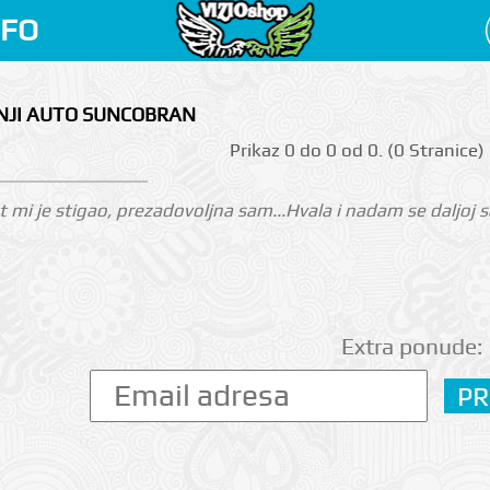
NFO
DNJI AUTO SUNCOBRAN
Prikаz 0 do 0 оd 0. (0 Strаnicе)
 mi je stigao, prezadovoljna sam...Hvala i nadam se daljoj sa
Extra ponude: