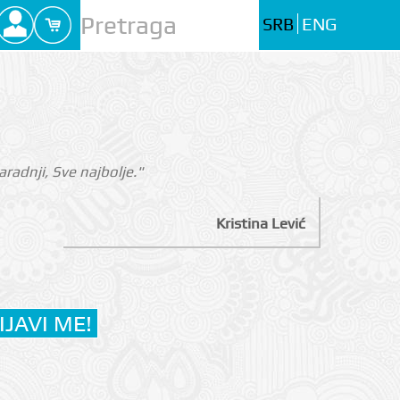
SRB
ENG
radnji, Sve najbolje."
Kristina Lević