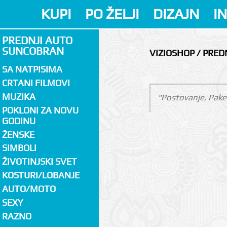
KUPI
PO ŽELJI
DIZAJN
I
PREDNJI AUTO
SUNCOBRAN
VIZIOSHOP / PRE
SA NATPISIMA
CRTANI FILMOVI
MUZIKA
"Postovanje, Paket
POKLONI ZA NOVU
GODINU
ŽENSKE
SIMBOLI
ŽIVOTINJSKI SVET
KOSTURI/LOBANJE
AUTO/MOTO
SEXY
RAZNO