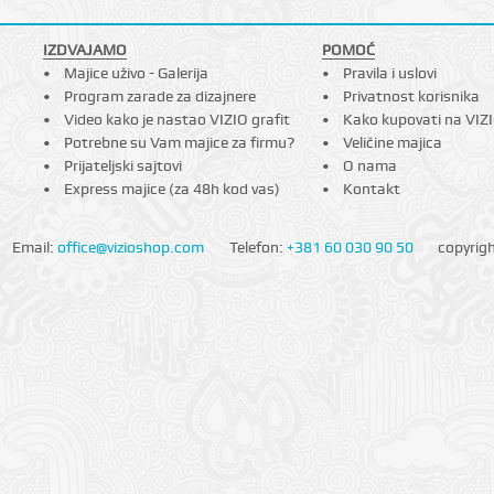
IZDVAJAMO
POMOĆ
Majice uživo - Galerija
Pravila i uslovi
Program zarade za dizajnere
Privatnost korisnika
Video kako je nastao VIZIO grafit
Kako kupovati na VIZ
Potrebne su Vam majice za firmu?
Veličine majica
Prijateljski sajtovi
O nama
Express majice (za 48h kod vas)
Kontakt
Email:
office@vizioshop.com
Telefon:
+381 60 030 90 50
copyrig