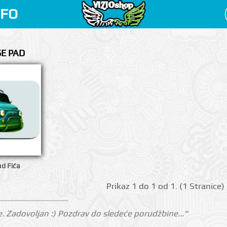
NFO
SE PAD
d Fića
Prikаz 1 do 1 оd 1. (1 Strаnicе)
. Zadovoljan :) Pozdrav do sledeće porudžbine..."