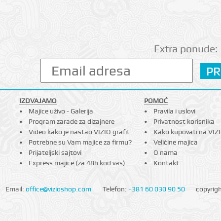
Extra ponude:
IZDVAJAMO
POMOĆ
Majice uživo - Galerija
Pravila i uslovi
Program zarade za dizajnere
Privatnost korisnika
Video kako je nastao VIZIO grafit
Kako kupovati na VIZ
Potrebne su Vam majice za firmu?
Veličine majica
Prijateljski sajtovi
O nama
Express majice (za 48h kod vas)
Kontakt
Email:
office@vizioshop.com
Telefon:
+381 60 030 90 50
copyrig