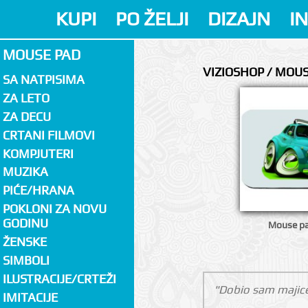
KUPI
PO ŽELJI
DIZAJN
I
MOUSE PAD
VIZIOSHOP / MOU
SA NATPISIMA
ZA LETO
ZA DECU
CRTANI FILMOVI
KOMPJUTERI
MUZIKA
PIĆE/HRANA
POKLONI ZA NOVU
GODINU
Mouse pa
ŽENSKE
SIMBOLI
ILUSTRACIJE/CRTEŽI
"Dobio sam majice
IMITACIJE