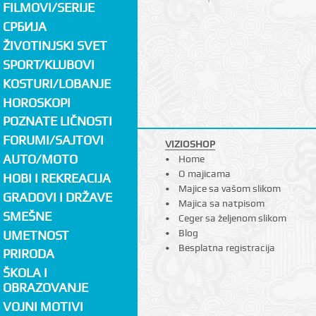
FILMOVI/SERIJE
СРБИЈА
ŽIVOTINJSKI SVET
SPORT/KLUBOVI
KOSTURI/LOBANJE
HOROSKOPI
POZNATE LIČNOSTI
FORUMI/SAJTOVI
VIZIOSHOP
AUTO/MOTO
Home
O majicama
HOBI I REKREACIJA
Majice sa vašom slikom
GRADOVI I DRŽAVE
Majica sa natpisom
SMEŠNE
Ceger sa željenom slikom
Blog
UMETNOST
Besplatna registracija
PRIRODA
ŠKOLA I
OBRAZOVANJE
VOJNI MOTIVI