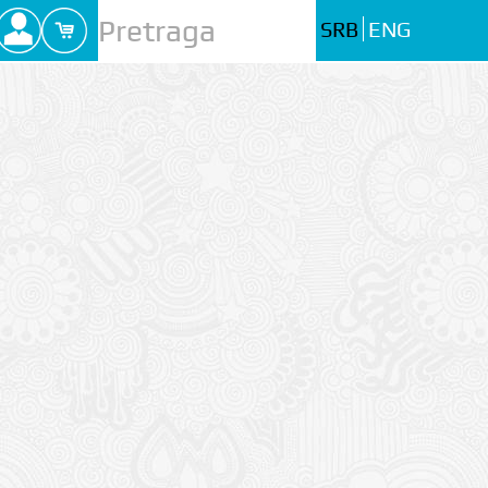
SRB
ENG