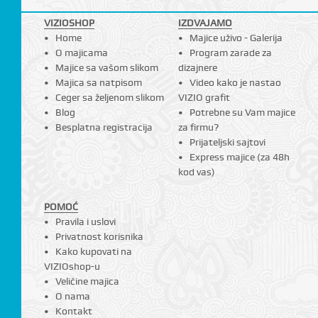
VIZIOSHOP
IZDVAJAMO
Home
Majice uživo - Galerija
O majicama
Program zarade za
Majice sa vašom slikom
dizajnere
Majica sa natpisom
Video kako je nastao
Ceger sa željenom slikom
VIZIO grafit
Blog
Potrebne su Vam majice
Besplatna registracija
za firmu?
Prijateljski sajtovi
Express majice (za 48h
kod vas)
POMOĆ
Pravila i uslovi
Privatnost korisnika
Kako kupovati na
VIZIOshop-u
Veličine majica
O nama
Kontakt