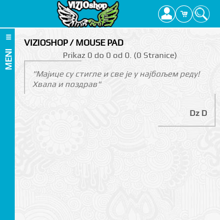
VIZIOSHOP / MOUSE PAD
MENI
Prikаz 0 do 0 оd 0. (0 Strаnicе)
"Мајице су стигле и све је у најбољем реду!
Хвала и поздрав"
Dz D
I