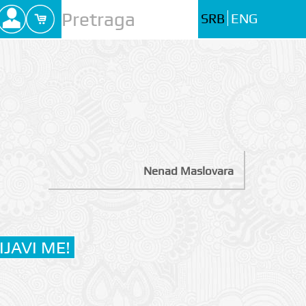
SRB
ENG
Nenad Maslovara