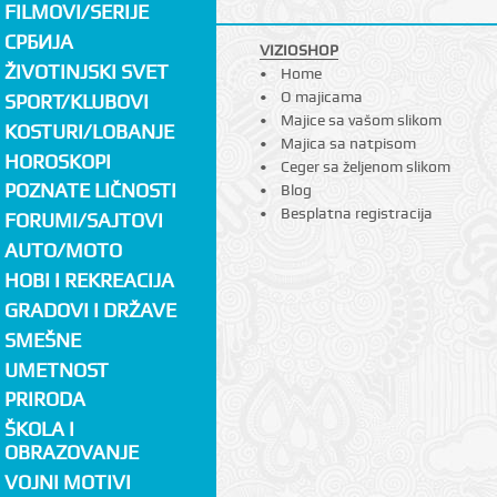
FILMOVI/SERIJE
СРБИЈА
VIZIOSHOP
ŽIVOTINJSKI SVET
Home
O majicama
SPORT/KLUBOVI
Majice sa vašom slikom
KOSTURI/LOBANJE
Majica sa natpisom
HOROSKOPI
Ceger sa željenom slikom
POZNATE LIČNOSTI
Blog
Besplatna registracija
FORUMI/SAJTOVI
AUTO/MOTO
HOBI I REKREACIJA
GRADOVI I DRŽAVE
SMEŠNE
UMETNOST
PRIRODA
ŠKOLA I
OBRAZOVANJE
VOJNI MOTIVI