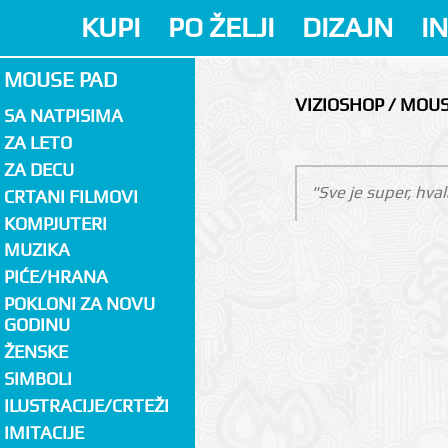
KUPI
PO ŽELJI
DIZAJN
I
MOUSE PAD
VIZIOSHOP / MOU
SA NATPISIMA
ZA LETO
ZA DECU
"Sve je super, hval
CRTANI FILMOVI
KOMPJUTERI
MUZIKA
PIĆE/HRANA
POKLONI ZA NOVU
GODINU
ŽENSKE
SIMBOLI
ILUSTRACIJE/CRTEŽI
IMITACIJE