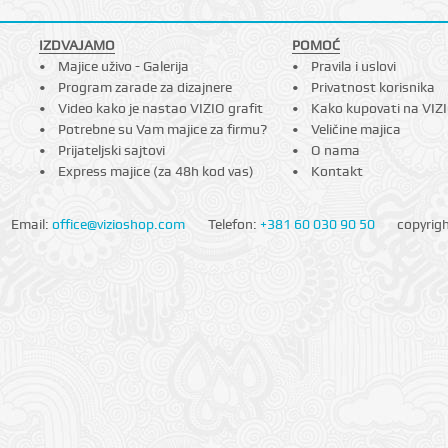
IZDVAJAMO
POMOĆ
Majice uživo - Galerija
Pravila i uslovi
Program zarade za dizajnere
Privatnost korisnika
Video kako je nastao VIZIO grafit
Kako kupovati na VIZ
Potrebne su Vam majice za firmu?
Veličine majica
Prijateljski sajtovi
O nama
Express majice (za 48h kod vas)
Kontakt
Email:
office@vizioshop.com
Telefon:
+381 60 030 90 50
copyrig