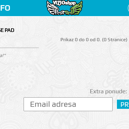
NFO
SE PAD
Prikаz 0 do 0 оd 0. (0 Strаnicе)
a!"
Extra ponude: