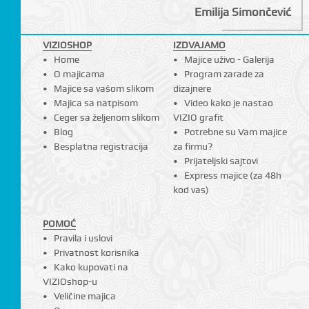
Emilija Simončević
VIZIOSHOP
IZDVAJAMO
Home
Majice uživo - Galerija
O majicama
Program zarade za
Majice sa vašom slikom
dizajnere
Majica sa natpisom
Video kako je nastao
Ceger sa željenom slikom
VIZIO grafit
Blog
Potrebne su Vam majice
Besplatna registracija
za firmu?
Prijateljski sajtovi
Express majice (za 48h
kod vas)
POMOĆ
Pravila i uslovi
Privatnost korisnika
Kako kupovati na
VIZIOshop-u
Veličine majica