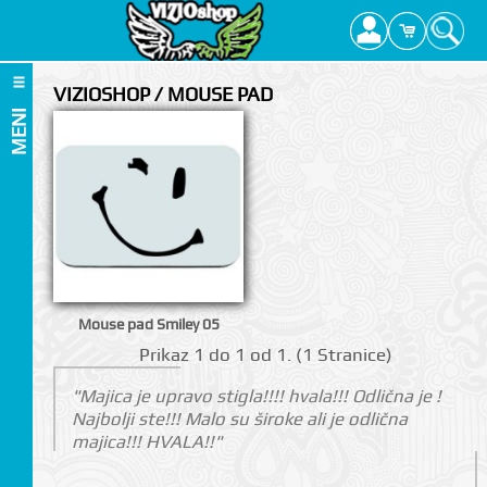
VIZIOSHOP / MOUSE PAD
MENI
Mouse pad Smiley 05
Prikаz 1 do 1 оd 1. (1 Strаnicе)
"Majica je upravo stigla!!!! hvala!!! Odlična je !
Najbolji ste!!! Malo su široke ali je odlična
I
majica!!! HVALA!!"