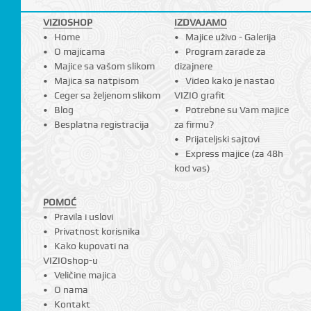
VIZIOSHOP
IZDVAJAMO
Home
Majice uživo - Galerija
O majicama
Program zarade za
Majice sa vašom slikom
dizajnere
Majica sa natpisom
Video kako je nastao
Ceger sa željenom slikom
VIZIO grafit
Blog
Potrebne su Vam majice
Besplatna registracija
za firmu?
Prijateljski sajtovi
Express majice (za 48h
kod vas)
POMOĆ
Pravila i uslovi
Privatnost korisnika
Kako kupovati na
VIZIOshop-u
Veličine majica
O nama
Kontakt