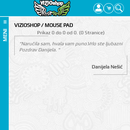
VIZIOSHOP / MOUSE PAD
MENI
Prikаz 0 do 0 оd 0. (0 Strаnicе)
"Naručila sam, hvala vam puno.Vrlo ste ljubazni
Pozdrav Danijela. "
Danijela Nešić
I