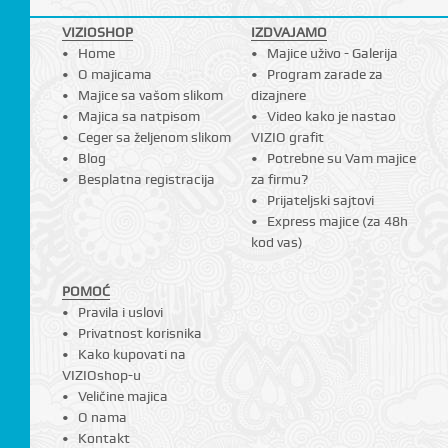
VIZIOSHOP
IZDVAJAMO
Home
Majice uživo - Galerija
O majicama
Program zarade za
Majice sa vašom slikom
dizajnere
Majica sa natpisom
Video kako je nastao
Ceger sa željenom slikom
VIZIO grafit
Blog
Potrebne su Vam majice
Besplatna registracija
za firmu?
Prijateljski sajtovi
Express majice (za 48h
kod vas)
POMOĆ
Pravila i uslovi
Privatnost korisnika
Kako kupovati na
VIZIOshop-u
Veličine majica
O nama
Kontakt