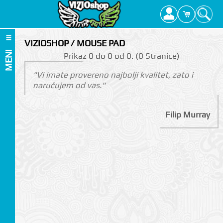
VIZIOSHOP / MOUSE PAD
MENI
Prikаz 0 do 0 оd 0. (0 Strаnicе)
"Vi imate provereno najbolji kvalitet, zato i
naručujem od vas."
Filip Murray
I