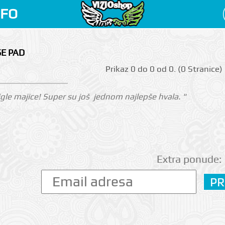
NFO
SE PAD
Prikаz 0 do 0 оd 0. (0 Strаnicе)
gle majice! Super su još jednom najlepše hvala. "
Extra ponude: