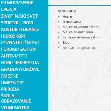
FILMOVI/SERIJE
СРБИЈА
VIZIOSHOP
ŽIVOTINJSKI SVET
Home
O majicama
SPORT/KLUBOVI
Majice sa vašom slikom
KOSTURI/LOBANJE
Majica sa natpisom
HOROSKOPI
Ceger sa željenom slikom
POZNATE LIČNOSTI
Blog
Besplatna registracija
FORUMI/SAJTOVI
AUTO/MOTO
HOBI I REKREACIJA
GRADOVI I DRŽAVE
SMEŠNE
UMETNOST
PRIRODA
ŠKOLA I
OBRAZOVANJE
VOJNI MOTIVI