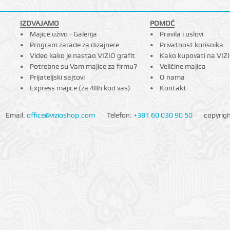
IZDVAJAMO
POMOĆ
Majice uživo - Galerija
Pravila i uslovi
Program zarade za dizajnere
Privatnost korisnika
Video kako je nastao VIZIO grafit
Kako kupovati na VIZ
Potrebne su Vam majice za firmu?
Veličine majica
Prijateljski sajtovi
O nama
Express majice (za 48h kod vas)
Kontakt
Email:
office@vizioshop.com
Telefon:
+381 60 030 90 50
copyrig