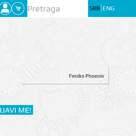
SRB
ENG
Feniks Phoenix