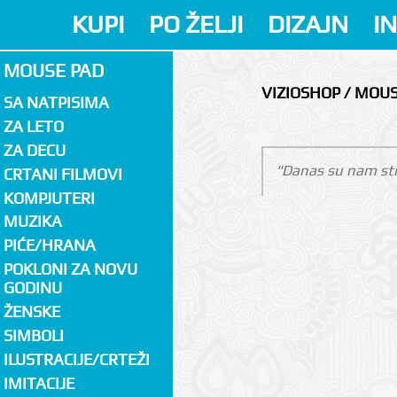
KUPI
PO ŽELJI
DIZAJN
I
MOUSE PAD
VIZIOSHOP / MOU
SA NATPISIMA
ZA LETO
ZA DECU
"Danas su nam sti
CRTANI FILMOVI
KOMPJUTERI
MUZIKA
PIĆE/HRANA
POKLONI ZA NOVU
GODINU
ŽENSKE
SIMBOLI
ILUSTRACIJE/CRTEŽI
IMITACIJE