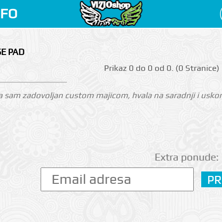
NFO
SE PAD
Prikаz 0 do 0 оd 0. (0 Strаnicе)
 sam zadovoljan custom majicom, hvala na saradnji i uskoro
Extra ponude: