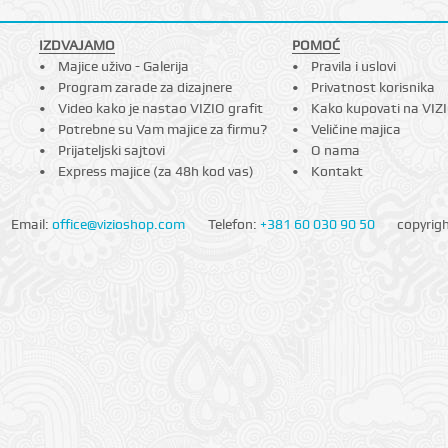
IZDVAJAMO
POMOĆ
Majice uživo - Galerija
Pravila i uslovi
Program zarade za dizajnere
Privatnost korisnika
Video kako je nastao VIZIO grafit
Kako kupovati na VIZ
Potrebne su Vam majice za firmu?
Veličine majica
Prijateljski sajtovi
O nama
Express majice (za 48h kod vas)
Kontakt
Email:
office@vizioshop.com
Telefon:
+381 60 030 90 50
copyrig