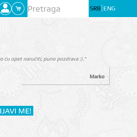
SRB
ENG
 ću opet naručiti, puno pozdrava :)."
Marko