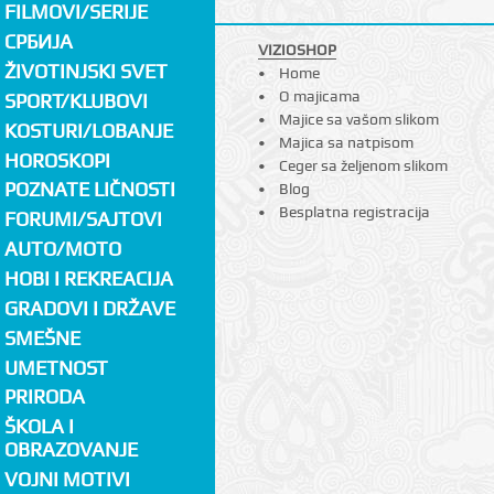
FILMOVI/SERIJE
СРБИЈА
VIZIOSHOP
ŽIVOTINJSKI SVET
Home
O majicama
SPORT/KLUBOVI
Majice sa vašom slikom
KOSTURI/LOBANJE
Majica sa natpisom
HOROSKOPI
Ceger sa željenom slikom
POZNATE LIČNOSTI
Blog
Besplatna registracija
FORUMI/SAJTOVI
AUTO/MOTO
HOBI I REKREACIJA
GRADOVI I DRŽAVE
SMEŠNE
UMETNOST
PRIRODA
ŠKOLA I
OBRAZOVANJE
VOJNI MOTIVI