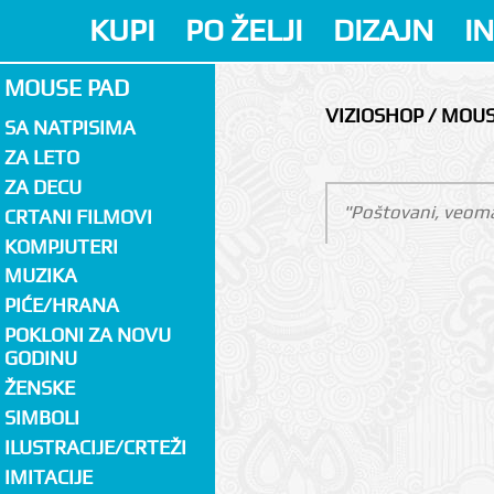
KUPI
PO ŽELJI
DIZAJN
I
MOUSE PAD
VIZIOSHOP / MOU
SA NATPISIMA
ZA LETO
ZA DECU
"Poštovani, veoma
CRTANI FILMOVI
KOMPJUTERI
MUZIKA
PIĆE/HRANA
POKLONI ZA NOVU
GODINU
ŽENSKE
SIMBOLI
ILUSTRACIJE/CRTEŽI
IMITACIJE