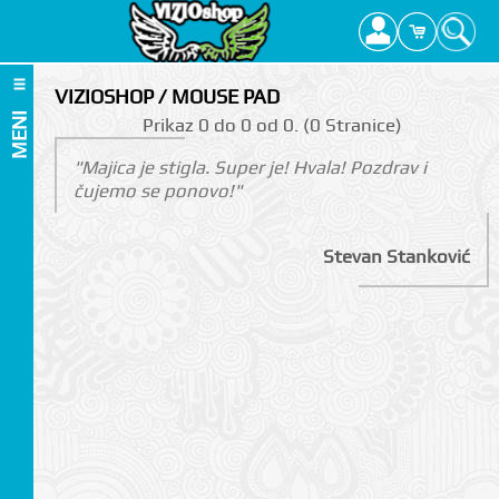
VIZIOSHOP / MOUSE PAD
MENI
Prikаz 0 do 0 оd 0. (0 Strаnicе)
"Majica je stigla. Super je! Hvala! Pozdrav i
čujemo se ponovo!"
Stevan Stanković
I