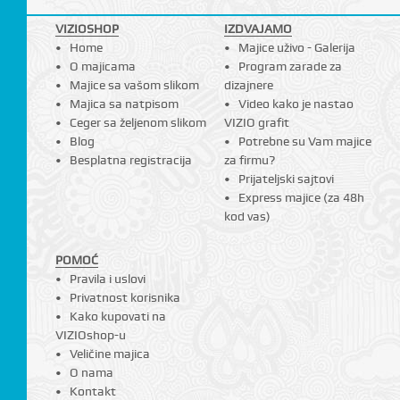
VIZIOSHOP
IZDVAJAMO
Home
Majice uživo - Galerija
O majicama
Program zarade za
Majice sa vašom slikom
dizajnere
Majica sa natpisom
Video kako je nastao
Ceger sa željenom slikom
VIZIO grafit
Blog
Potrebne su Vam majice
Besplatna registracija
za firmu?
Prijateljski sajtovi
Express majice (za 48h
kod vas)
POMOĆ
Pravila i uslovi
Privatnost korisnika
Kako kupovati na
VIZIOshop-u
Veličine majica
O nama
Kontakt