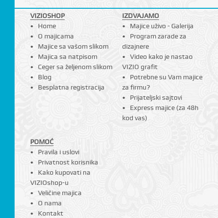
VIZIOSHOP
IZDVAJAMO
Home
Majice uživo - Galerija
O majicama
Program zarade za
Majice sa vašom slikom
dizajnere
Majica sa natpisom
Video kako je nastao
Ceger sa željenom slikom
VIZIO grafit
Blog
Potrebne su Vam majice
Besplatna registracija
za firmu?
Prijateljski sajtovi
Express majice (za 48h
kod vas)
POMOĆ
Pravila i uslovi
Privatnost korisnika
Kako kupovati na
VIZIOshop-u
Veličine majica
O nama
Kontakt