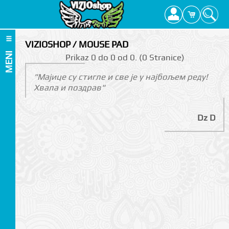
VIZIOSHOP / MOUSE PAD
MENI
Prikаz 0 do 0 оd 0. (0 Strаnicе)
"Мајице су стигле и све је у најбољем реду!
Хвала и поздрав"
Dz D
I