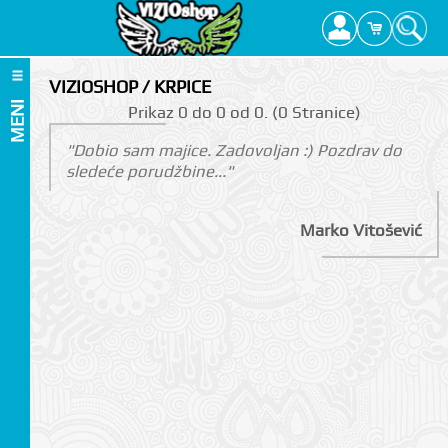
VIZIOSHOP / KRPICE
MENI
Prikаz 0 do 0 оd 0. (0 Strаnicе)
"Dobio sam majice. Zadovoljan :) Pozdrav do
sledeće porudžbine..."
Marko Vitošević
I