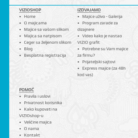
VIZIOSHOP
IZDVAJAMO
Home
Majice uživo - Galerija
O majicama
Program zarade za
Majice sa vašom slikom
dizajnere
Majica sa natpisom
Video kako je nastao
Ceger sa željenom slikom
VIZIO grafit
Blog
Potrebne su Vam majice
Besplatna registracija
za firmu?
Prijateljski sajtovi
Express majice (za 48h
kod vas)
POMOĆ
Pravila i uslovi
Privatnost korisnika
Kako kupovati na
VIZIOshop-u
Veličine majica
O nama
Kontakt