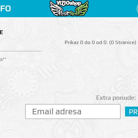
NFO
E
Prikаz 0 do 0 оd 0. (0 Strаnicе)
a!"
Extra ponude: