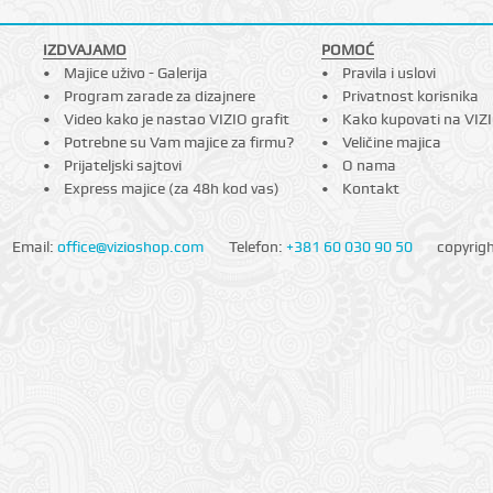
IZDVAJAMO
POMOĆ
Majice uživo - Galerija
Pravila i uslovi
Program zarade za dizajnere
Privatnost korisnika
Video kako je nastao VIZIO grafit
Kako kupovati na VIZ
Potrebne su Vam majice za firmu?
Veličine majica
Prijateljski sajtovi
O nama
Express majice (za 48h kod vas)
Kontakt
Email:
office@vizioshop.com
Telefon:
+381 60 030 90 50
copyrig