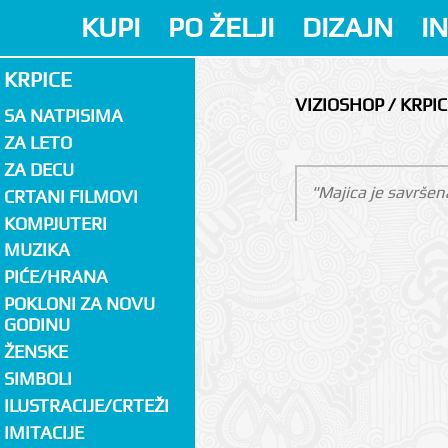
KUPI
PO ŽELJI
DIZAJN
I
KRPICE
VIZIOSHOP / KRPIC
SA NATPISIMA
ZA LETO
ZA DECU
"Majica je savršen
CRTANI FILMOVI
KOMPJUTERI
MUZIKA
PIĆE/HRANA
POKLONI ZA NOVU
GODINU
ŽENSKE
SIMBOLI
ILUSTRACIJE/CRTEŽI
IMITACIJE