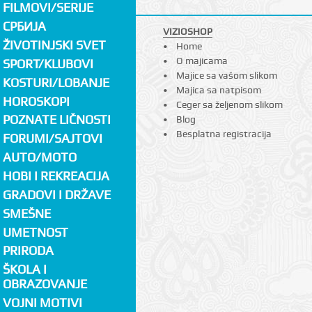
FILMOVI/SERIJE
СРБИЈА
VIZIOSHOP
ŽIVOTINJSKI SVET
Home
O majicama
SPORT/KLUBOVI
Majice sa vašom slikom
KOSTURI/LOBANJE
Majica sa natpisom
HOROSKOPI
Ceger sa željenom slikom
POZNATE LIČNOSTI
Blog
Besplatna registracija
FORUMI/SAJTOVI
AUTO/MOTO
HOBI I REKREACIJA
GRADOVI I DRŽAVE
SMEŠNE
UMETNOST
PRIRODA
ŠKOLA I
OBRAZOVANJE
VOJNI MOTIVI