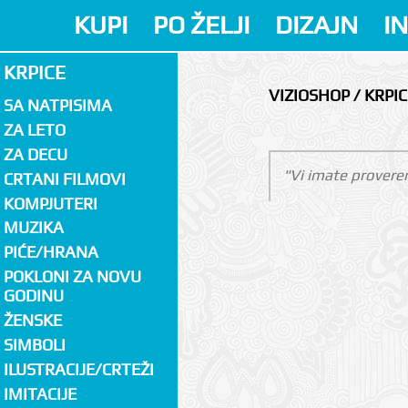
KUPI
PO ŽELJI
DIZAJN
I
KRPICE
VIZIOSHOP / KRPIC
SA NATPISIMA
ZA LETO
ZA DECU
"Vi imate proveren
CRTANI FILMOVI
KOMPJUTERI
MUZIKA
PIĆE/HRANA
POKLONI ZA NOVU
GODINU
ŽENSKE
SIMBOLI
ILUSTRACIJE/CRTEŽI
IMITACIJE