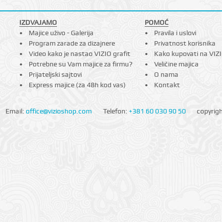
IZDVAJAMO
POMOĆ
Majice uživo - Galerija
Pravila i uslovi
Program zarade za dizajnere
Privatnost korisnika
Video kako je nastao VIZIO grafit
Kako kupovati na VIZ
Potrebne su Vam majice za firmu?
Veličine majica
Prijateljski sajtovi
O nama
Express majice (za 48h kod vas)
Kontakt
Email:
office@vizioshop.com
Telefon:
+381 60 030 90 50
copyrig