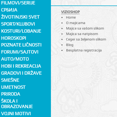
FILMOVI/SERIJE
СРБИЈА
VIZIOSHOP
ŽIVOTINJSKI SVET
Home
O majicama
SPORT/KLUBOVI
Majice sa vašom slikom
KOSTURI/LOBANJE
Majica sa natpisom
HOROSKOPI
Ceger sa željenom slikom
POZNATE LIČNOSTI
Blog
Besplatna registracija
FORUMI/SAJTOVI
AUTO/MOTO
HOBI I REKREACIJA
GRADOVI I DRŽAVE
SMEŠNE
UMETNOST
PRIRODA
ŠKOLA I
OBRAZOVANJE
VOJNI MOTIVI