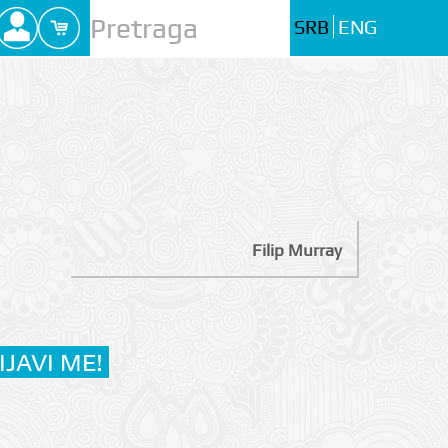
SRB
ENG
Filip Murray