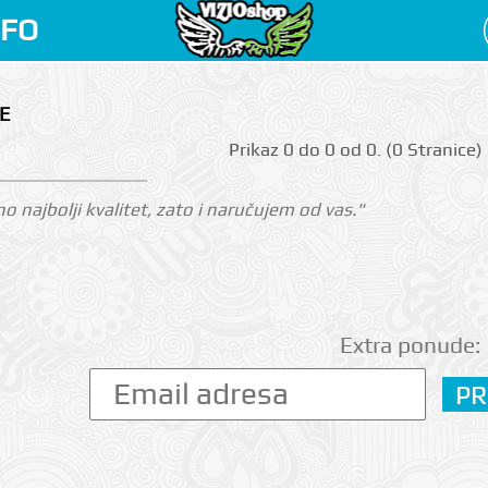
NFO
E
Prikаz 0 do 0 оd 0. (0 Strаnicе)
o najbolji kvalitet, zato i naručujem od vas."
Extra ponude: