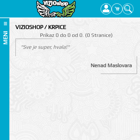
VIZIOSHOP / KRPICE
MENI
Prikаz 0 do 0 оd 0. (0 Strаnicе)
"Sve je super, hvala!"
Nenad Maslovara
I