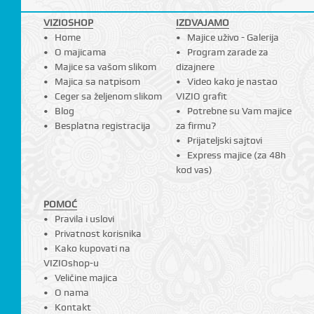
VIZIOSHOP
IZDVAJAMO
Home
Majice uživo - Galerija
O majicama
Program zarade za
Majice sa vašom slikom
dizajnere
Majica sa natpisom
Video kako je nastao
Ceger sa željenom slikom
VIZIO grafit
Blog
Potrebne su Vam majice
Besplatna registracija
za firmu?
Prijateljski sajtovi
Express majice (za 48h
kod vas)
POMOĆ
Pravila i uslovi
Privatnost korisnika
Kako kupovati na
VIZIOshop-u
Veličine majica
O nama
Kontakt