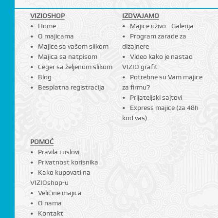
VIZIOSHOP
IZDVAJAMO
Home
Majice uživo - Galerija
O majicama
Program zarade za
Majice sa vašom slikom
dizajnere
Majica sa natpisom
Video kako je nastao
Ceger sa željenom slikom
VIZIO grafit
Blog
Potrebne su Vam majice
Besplatna registracija
za firmu?
Prijateljski sajtovi
Express majice (za 48h
kod vas)
POMOĆ
Pravila i uslovi
Privatnost korisnika
Kako kupovati na
VIZIOshop-u
Veličine majica
O nama
Kontakt