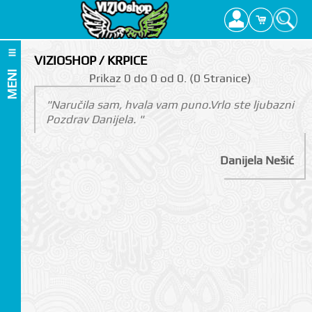
VIZIOSHOP / KRPICE
MENI
Prikаz 0 do 0 оd 0. (0 Strаnicе)
"Naručila sam, hvala vam puno.Vrlo ste ljubazni
Pozdrav Danijela. "
Danijela Nešić
I