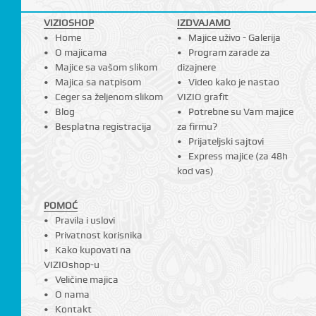
VIZIOSHOP
IZDVAJAMO
Home
Majice uživo - Galerija
O majicama
Program zarade za
Majice sa vašom slikom
dizajnere
Majica sa natpisom
Video kako je nastao
Ceger sa željenom slikom
VIZIO grafit
Blog
Potrebne su Vam majice
Besplatna registracija
za firmu?
Prijateljski sajtovi
Express majice (za 48h
kod vas)
POMOĆ
Pravila i uslovi
Privatnost korisnika
Kako kupovati na
VIZIOshop-u
Veličine majica
O nama
Kontakt