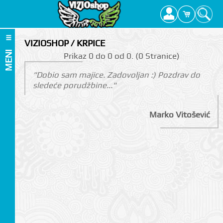
VIZIOSHOP / KRPICE
MENI
Prikаz 0 do 0 оd 0. (0 Strаnicе)
"Dobio sam majice. Zadovoljan :) Pozdrav do
sledeće porudžbine..."
Marko Vitošević
I