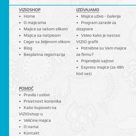
VIZIOSHOP
IZDVAJAMO
Home
Majice uživo - Galerija
O majicama
Program zarade za
Majice sa vašom slikom
dizajnere
Majica sa natpisom
Video kako je nastao
Ceger sa željenom slikom
VIZIO grafit
Blog
Potrebne su Vam majice
Besplatna registracija
za firmu?
Prijateljski sajtovi
Express majice (za 48h
kod vas)
POMOĆ
Pravila i uslovi
Privatnost korisnika
Kako kupovati na
VIZIOshop-u
Veličine majica
O nama
Kontakt