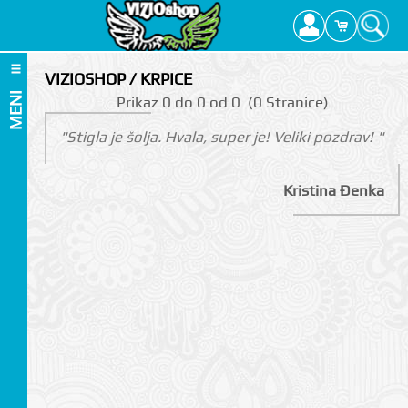
VIZIOSHOP / KRPICE
MENI
Prikаz 0 do 0 оd 0. (0 Strаnicе)
"Stigla je šolja. Hvala, super je! Veliki pozdrav! "
Kristina Đenka
I