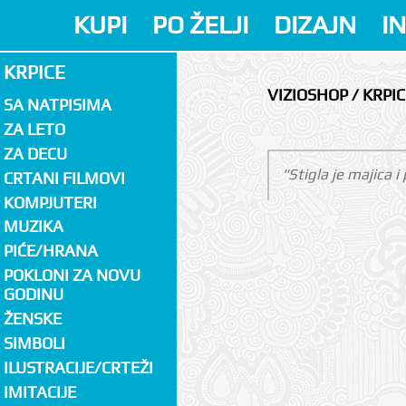
KUPI
PO ŽELJI
DIZAJN
I
KRPICE
VIZIOSHOP / KRPIC
SA NATPISIMA
ZA LETO
ZA DECU
"Stigla je majica 
CRTANI FILMOVI
KOMPJUTERI
MUZIKA
PIĆE/HRANA
POKLONI ZA NOVU
GODINU
ŽENSKE
SIMBOLI
ILUSTRACIJE/CRTEŽI
IMITACIJE