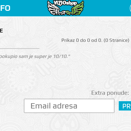
NFO
E
Prikаz 0 do 0 оd 0. (0 Strаnicе)
i pokupio sam je super je 10/10."
Extra ponude: