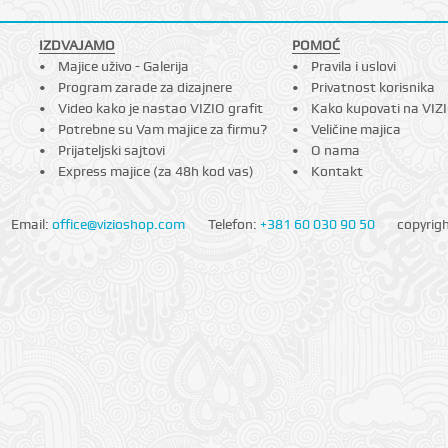
IZDVAJAMO
POMOĆ
Majice uživo - Galerija
Pravila i uslovi
Program zarade za dizajnere
Privatnost korisnika
Video kako je nastao VIZIO grafit
Kako kupovati na VIZ
Potrebne su Vam majice za firmu?
Veličine majica
Prijateljski sajtovi
O nama
Express majice (za 48h kod vas)
Kontakt
Email:
office@vizioshop.com
Telefon:
+381 60 030 90 50
copyrig