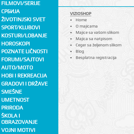
FILMOVI/SERIJE
СРБИЈА
VIZIOSHOP
ŽIVOTINJSKI SVET
Home
O majicama
SPORT/KLUBOVI
Majice sa vašom slikom
KOSTURI/LOBANJE
Majica sa natpisom
HOROSKOPI
Ceger sa željenom slikom
POZNATE LIČNOSTI
Blog
Besplatna registracija
FORUMI/SAJTOVI
AUTO/MOTO
HOBI I REKREACIJA
GRADOVI I DRŽAVE
SMEŠNE
UMETNOST
PRIRODA
ŠKOLA I
OBRAZOVANJE
VOJNI MOTIVI