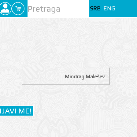
SRB
ENG
Miodrag Malešev