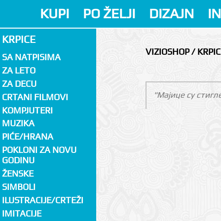
KUPI
PO ŽELJI
DIZAJN
I
KRPICE
VIZIOSHOP / KRPIC
SA NATPISIMA
ZA LETO
ZA DECU
"Мајице су стигл
CRTANI FILMOVI
KOMPJUTERI
MUZIKA
PIĆE/HRANA
POKLONI ZA NOVU
GODINU
ŽENSKE
SIMBOLI
ILUSTRACIJE/CRTEŽI
IMITACIJE