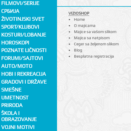
FILMOVI/SERIJE
СРБИЈА
VIZIOSHOP
ŽIVOTINJSKI SVET
Home
O majicama
SPORT/KLUBOVI
Majice sa vašom slikom
KOSTURI/LOBANJE
Majica sa natpisom
HOROSKOPI
Ceger sa željenom slikom
POZNATE LIČNOSTI
Blog
Besplatna registracija
FORUMI/SAJTOVI
AUTO/MOTO
HOBI I REKREACIJA
GRADOVI I DRŽAVE
SMEŠNE
UMETNOST
PRIRODA
ŠKOLA I
OBRAZOVANJE
VOJNI MOTIVI