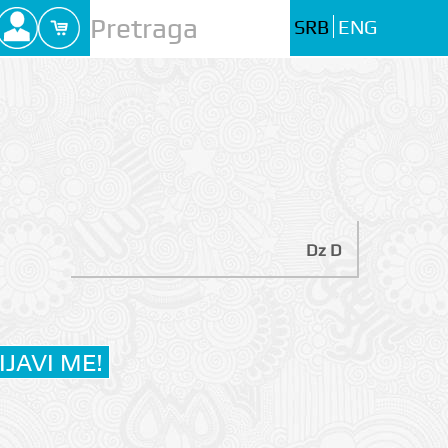
SRB
ENG
Dz D