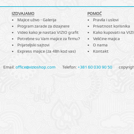
IZDVAJAMO
POMOĆ
Majice uživo - Galerija
Pravila i uslovi
Program zarade za dizajnere
Privatnost korisnika
Video kako je nastao VIZIO grafit
Kako kupovati na VIZ
Potrebne su Vam majice za firmu?
Veličine majica
Prijateljski sajtovi
O nama
Express majice (za 48h kod vas)
Kontakt
Email:
office@vizioshop.com
Telefon:
+381 60 030 90 50
copyrig