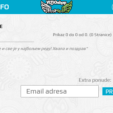
NFO
E
Prikаz 0 do 0 оd 0. (0 Strаnicе)
е и све је у најбољем реду! Хвала и поздрав"
Extra ponude: