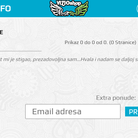
NFO
E
Prikаz 0 do 0 оd 0. (0 Strаnicе)
 mi je stigao, prezadovoljna sam...Hvala i nadam se daljoj sa
Extra ponude: