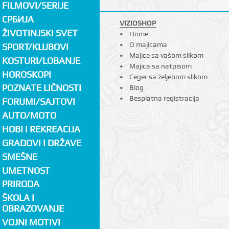
FILMOVI/SERIJE
СРБИЈА
VIZIOSHOP
ŽIVOTINJSKI SVET
Home
O majicama
SPORT/KLUBOVI
Majice sa vašom slikom
KOSTURI/LOBANJE
Majica sa natpisom
HOROSKOPI
Ceger sa željenom slikom
POZNATE LIČNOSTI
Blog
Besplatna registracija
FORUMI/SAJTOVI
AUTO/MOTO
HOBI I REKREACIJA
GRADOVI I DRŽAVE
SMEŠNE
UMETNOST
PRIRODA
ŠKOLA I
OBRAZOVANJE
VOJNI MOTIVI