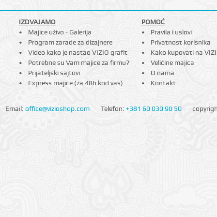
IZDVAJAMO
POMOĆ
Majice uživo - Galerija
Pravila i uslovi
Program zarade za dizajnere
Privatnost korisnika
Video kako je nastao VIZIO grafit
Kako kupovati na VIZ
Potrebne su Vam majice za firmu?
Veličine majica
Prijateljski sajtovi
O nama
Express majice (za 48h kod vas)
Kontakt
Email:
office@vizioshop.com
Telefon:
+381 60 030 90 50
copyrig