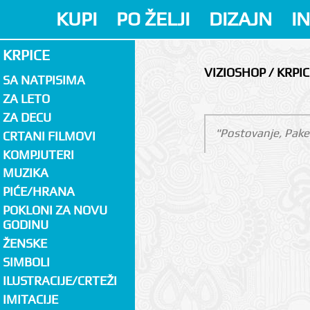
KUPI
PO ŽELJI
DIZAJN
I
KRPICE
VIZIOSHOP / KRPIC
SA NATPISIMA
ZA LETO
ZA DECU
"Postovanje, Paket
CRTANI FILMOVI
KOMPJUTERI
MUZIKA
PIĆE/HRANA
POKLONI ZA NOVU
GODINU
ŽENSKE
SIMBOLI
ILUSTRACIJE/CRTEŽI
IMITACIJE