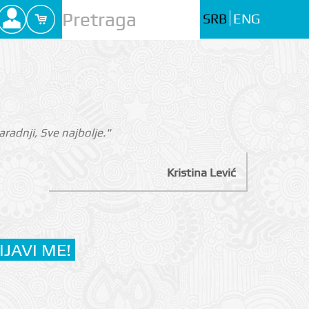
SRB
ENG
radnji, Sve najbolje."
Kristina Lević