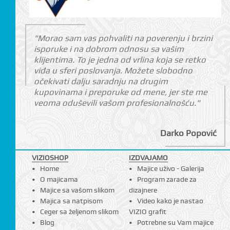
"Morao sam vas pohvaliti na poverenju i brzini
isporuke i na dobrom odnosu sa vašim
klijentima. To je jedna od vrlina koja se retko
viđa u sferi poslovanja. Možete slobodno
očekivati dalju saradnju na drugim
kupovinama i preporuke od mene, jer ste me
veoma oduševili vašom profesionalnošću."
Darko Popović
VIZIOSHOP
IZDVAJAMO
Home
Majice uživo - Galerija
O majicama
Program zarade za
Majice sa vašom slikom
dizajnere
Majica sa natpisom
Video kako je nastao
Ceger sa željenom slikom
VIZIO grafit
Blog
Potrebne su Vam majice