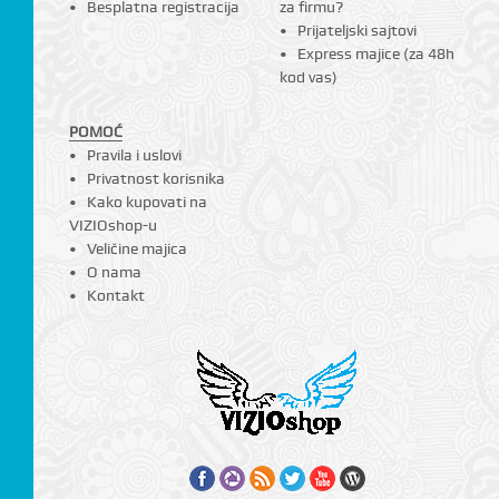
Besplatna registracija
za firmu?
Prijateljski sajtovi
Express majice (za 48h
kod vas)
POMOĆ
Pravila i uslovi
Privatnost korisnika
Kako kupovati na
VIZIOshop-u
Veličine majica
O nama
Kontakt