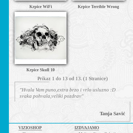
Krpice WiFi
Krpice Terrible Wrong
Krpice Skull 10
Prikаz 1 do 13 оd 13. (1 Strаnicе)
"Hvala Vam puno,extra brzo i vrlo usluzno :D
svaka pohvala,veliki pozdrav"
Tanja Savić
VIZIOSHOP
IZDVAJAMO