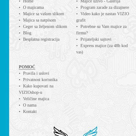
Home
Majice uživo - Galerija
O majicama
Program zarade za dizajnere
Majice sa vašom slikom
Video kako je nastao VIZIO
Majica sa natpisom
grafit
Ceger sa željenom slikom
Potrebne su Vam majice za
Blog
firmu?
Besplatna registracija
Prijateljski sajtovi
Express majice (za 48h kod
vas)
POMOĆ
Pravila i uslovi
Privatnost korisnika
Kako kupovati na
VIZIOshop-u
Veličine majica
O nama
Kontakt