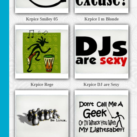
Krpice Smiley 05
Krpice I m Blonde
JE
I
Krpice Rege
Krpice DJ are Sexy