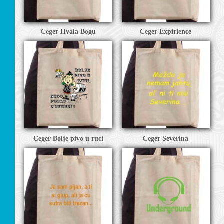
Ceger Hvala Bogu
Ceger Expirience
LACI
Ceger Bolje pivo u ruci
Ceger Severina