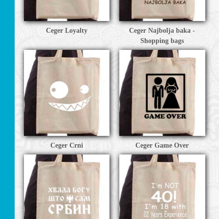
Ceger Loyalty
Ceger Najbolja baka -
TEŽI
Shopping bags
JE
Ceger Crni
Ceger Game Over
CI
I