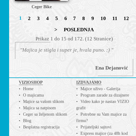
Ceger Bike
1
2
3
4
5
6
7
8
9
10
11
12
>
POSLEDNJA
Prikаz 1 do 15 оd 172. (12 Strаnicе)
"Majica je stigla i super je, hvala puno. :) "
Ena Dejanović
VIZIOSHOP
IZDVAJAMO
Home
Majice uživo - Galerija
O majicama
Program zarade za dizajnere
Majice sa vašom slikom
Video kako je nastao VIZIO
Majica sa natpisom
grafit
Ceger sa željenom slikom
Potrebne su Vam majice za
Blog
firmu?
Besplatna registracija
Prijateljski sajtovi
Express majice (za 48h kod