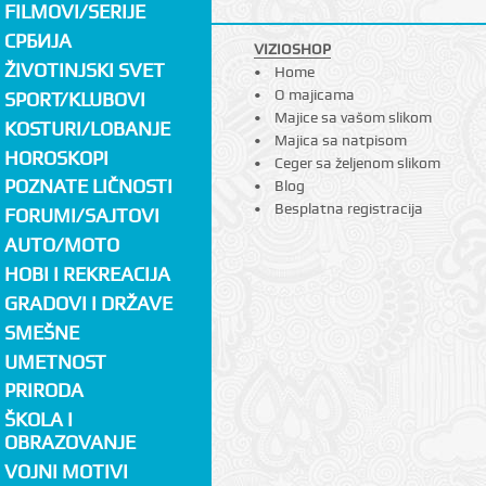
FILMOVI/SERIJE
СРБИЈА
VIZIOSHOP
ŽIVOTINJSKI SVET
Home
O majicama
SPORT/KLUBOVI
Majice sa vašom slikom
KOSTURI/LOBANJE
Majica sa natpisom
HOROSKOPI
Ceger sa željenom slikom
POZNATE LIČNOSTI
Blog
Besplatna registracija
FORUMI/SAJTOVI
AUTO/MOTO
HOBI I REKREACIJA
GRADOVI I DRŽAVE
SMEŠNE
UMETNOST
PRIRODA
ŠKOLA I
OBRAZOVANJE
VOJNI MOTIVI