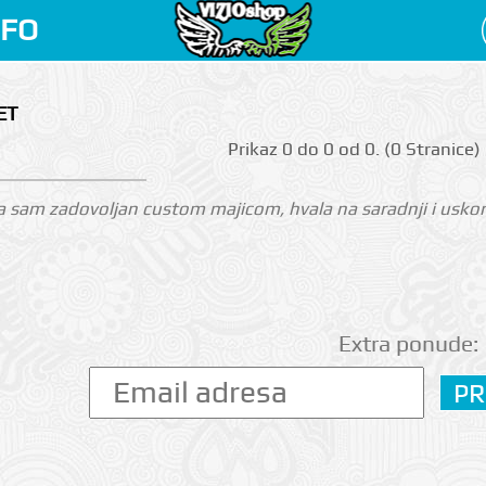
NFO
ET
Prikаz 0 do 0 оd 0. (0 Strаnicе)
 sam zadovoljan custom majicom, hvala na saradnji i uskoro
Extra ponude: