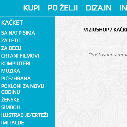
KUPI
PO ŽELJI
DIZAJN
I
KAČKET
VIZIOSHOP / KAČK
SA NATPISIMA
ZA LETO
ZA DECU
"Poštovani, veoma
CRTANI FILMOVI
KOMPJUTERI
MUZIKA
PIĆE/HRANA
POKLONI ZA NOVU
GODINU
ŽENSKE
SIMBOLI
ILUSTRACIJE/CRTEŽI
IMITACIJE