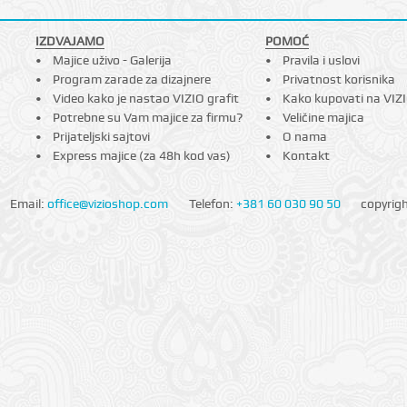
IZDVAJAMO
POMOĆ
Majice uživo - Galerija
Pravila i uslovi
Program zarade za dizajnere
Privatnost korisnika
Video kako je nastao VIZIO grafit
Kako kupovati na VIZ
Potrebne su Vam majice za firmu?
Veličine majica
Prijateljski sajtovi
O nama
Express majice (za 48h kod vas)
Kontakt
Email:
office@vizioshop.com
Telefon:
+381 60 030 90 50
copyrig