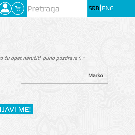
SRB
ENG
 ću opet naručiti, puno pozdrava :)."
Marko