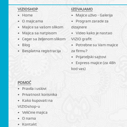
VIZIOSHOP
IZDVAJAMO
Home
Majice uživo - Galerija
O majicama
Program zarade za
Majice sa vašom slikom
dizajnere
Majica sa natpisom
Video kako je nastao
Ceger sa željenom slikom
VIZIO grafit
Blog
Potrebne su Vam majice
Besplatna registracija
za firmu?
Prijateljski sajtovi
Express majice (za 48h
kod vas)
POMOĆ
Pravila i uslovi
Privatnost korisnika
Kako kupovati na
VIZIOshop-u
Veličine majica
O nama
Kontakt