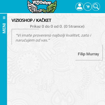
VIZIOSHOP / KAČKET
MENI
Prikаz 0 do 0 оd 0. (0 Strаnicе)
"Vi imate provereno najbolji kvalitet, zato i
naručujem od vas."
Filip Murray
I