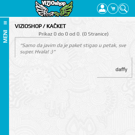
VIZIOSHOP / KAČKET
MENI
Prikаz 0 do 0 оd 0. (0 Strаnicе)
"Samo da javim da je paket stigao u petak, sve
super. Hvala! :)"
daffy
I