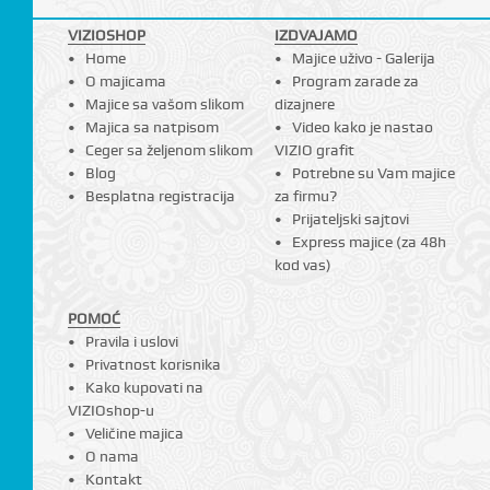
VIZIOSHOP
IZDVAJAMO
Home
Majice uživo - Galerija
O majicama
Program zarade za
Majice sa vašom slikom
dizajnere
Majica sa natpisom
Video kako je nastao
Ceger sa željenom slikom
VIZIO grafit
Blog
Potrebne su Vam majice
Besplatna registracija
za firmu?
Prijateljski sajtovi
Express majice (za 48h
kod vas)
POMOĆ
Pravila i uslovi
Privatnost korisnika
Kako kupovati na
VIZIOshop-u
Veličine majica
O nama
Kontakt