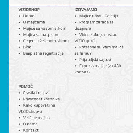
VIZIOSHOP
IZDVAJAMO
Home
Majice uživo - Galerija
O majicama
Program zarade za
Majice sa vašom slikom
dizajnere
Majica sa natpisom
Video kako je nastao
Ceger sa željenom slikom
VIZIO grafit
Blog
Potrebne su Vam majice
Besplatna registracija
za firmu?
Prijateljski sajtovi
Express majice (za 48h
kod vas)
POMOĆ
Pravila i uslovi
Privatnost korisnika
Kako kupovati na
VIZIOshop-u
Veličine majica
O nama
Kontakt