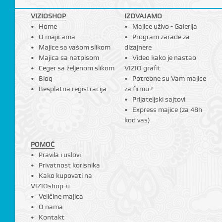
VIZIOSHOP
IZDVAJAMO
Home
Majice uživo - Galerija
O majicama
Program zarade za
Majice sa vašom slikom
dizajnere
Majica sa natpisom
Video kako je nastao
Ceger sa željenom slikom
VIZIO grafit
Blog
Potrebne su Vam majice
Besplatna registracija
za firmu?
Prijateljski sajtovi
Express majice (za 48h
kod vas)
POMOĆ
Pravila i uslovi
Privatnost korisnika
Kako kupovati na
VIZIOshop-u
Veličine majica
O nama
Kontakt