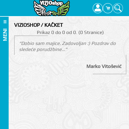
VIZIOSHOP / KAČKET
MENI
Prikаz 0 do 0 оd 0. (0 Strаnicе)
"Dobio sam majice. Zadovoljan :) Pozdrav do
sledeće porudžbine..."
Marko Vitošević
I